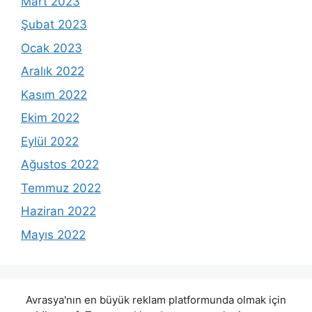
Mart 2023
Şubat 2023
Ocak 2023
Aralık 2022
Kasım 2022
Ekim 2022
Eylül 2022
Ağustos 2022
Temmuz 2022
Haziran 2022
Mayıs 2022
Avrasya'nın en büyük reklam platformunda olmak için