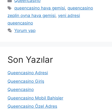
Queencasino
Etiketler
queencasino hava gemisi
,
queencasino
zeplin oyna hava gemisi
,
yeni adresi
queencasino
Yorum yap
Son Yazılar
Queencasino Adresi
Queencasino Giriş
Queencasino
Queencasino Mobil Bahisler
Queencasino Özel Adres