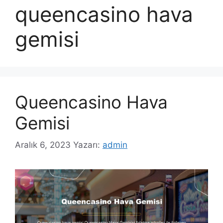
queencasino hava
gemisi
Queencasino Hava
Gemisi
Aralık 6, 2023
Yazarı:
admin