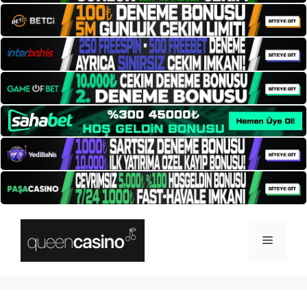
İçeriğe
atla
Menü