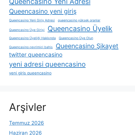
Queencasino Yeni Adresi
Queencasino yeni giriş
Queencasino Yeni Giriş Adresi
queencasino yüksek oranlar
Queencasino Üyelik
Queencasino Üye Girişi
Queencasino Üyeliği Hakkında
Queencasino Üye Olun
Queencasino Şikayet
Queencasino çevrimiçi bahis
twitter queencasino
yeni adresi queencasino
yeni giris queencasino
Arşivler
Temmuz 2026
Haziran 2026