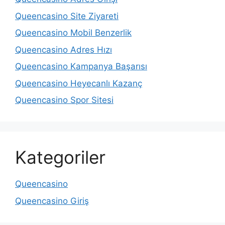
Queencasino Site Ziyareti
Queencasino Mobil Benzerlik
Queencasino Adres Hızı
Queencasino Kampanya Başarısı
Queencasino Heyecanlı Kazanç
Queencasino Spor Sitesi
Kategoriler
Queencasino
Queencasino Giriş