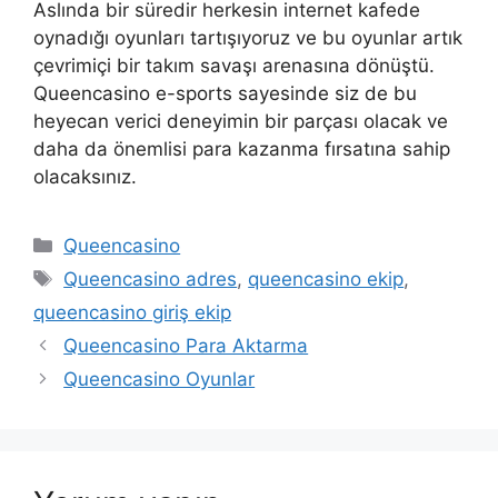
Aslında bir süredir herkesin internet kafede
oynadığı oyunları tartışıyoruz ve bu oyunlar artık
çevrimiçi bir takım savaşı arenasına dönüştü.
Queencasino e-sports sayesinde siz de bu
heyecan verici deneyimin bir parçası olacak ve
daha da önemlisi para kazanma fırsatına sahip
olacaksınız.
Kategoriler
Queencasino
Etiketler
Queencasino adres
,
queencasino ekip
,
queencasino giriş ekip
Yazı
Queencasino Para Aktarma
dolaşımı
Queencasino Oyunlar