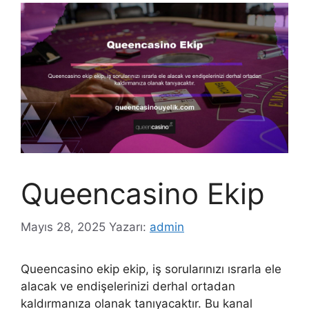
Queencasino Ekip
Mayıs 28, 2025
Yazarı:
admin
Queencasino ekip ekip, iş sorularınızı ısrarla ele
alacak ve endişelerinizi derhal ortadan
kaldırmanıza olanak tanıyacaktır. Bu kanal