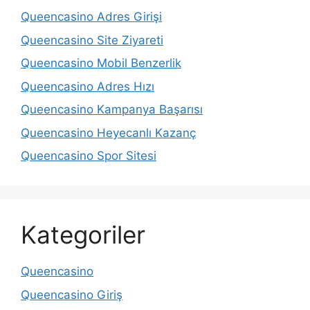
Queencasino Adres Girişi
Queencasino Site Ziyareti
Queencasino Mobil Benzerlik
Queencasino Adres Hızı
Queencasino Kampanya Başarısı
Queencasino Heyecanlı Kazanç
Queencasino Spor Sitesi
Kategoriler
Queencasino
Queencasino Giriş