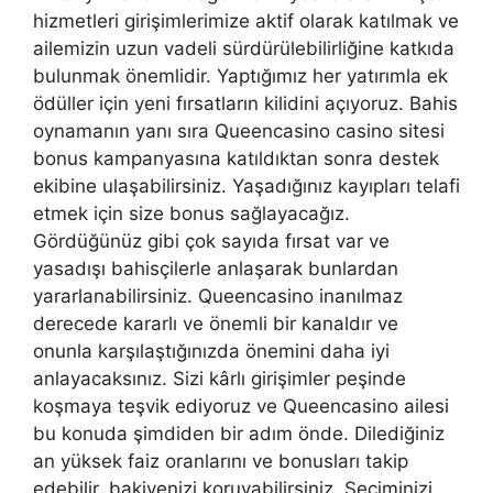
hizmetleri girişimlerimize aktif olarak katılmak ve
ailemizin uzun vadeli sürdürülebilirliğine katkıda
bulunmak önemlidir. Yaptığımız her yatırımla ek
ödüller için yeni fırsatların kilidini açıyoruz. Bahis
oynamanın yanı sıra Queencasino casino sitesi
bonus kampanyasına katıldıktan sonra destek
ekibine ulaşabilirsiniz. Yaşadığınız kayıpları telafi
etmek için size bonus sağlayacağız.
Gördüğünüz gibi çok sayıda fırsat var ve
yasadışı bahisçilerle anlaşarak bunlardan
yararlanabilirsiniz. Queencasino inanılmaz
derecede kararlı ve önemli bir kanaldır ve
onunla karşılaştığınızda önemini daha iyi
anlayacaksınız. Sizi kârlı girişimler peşinde
koşmaya teşvik ediyoruz ve Queencasino ailesi
bu konuda şimdiden bir adım önde. Dilediğiniz
an yüksek faiz oranlarını ve bonusları takip
edebilir, bakiyenizi koruyabilirsiniz. Seçiminizi