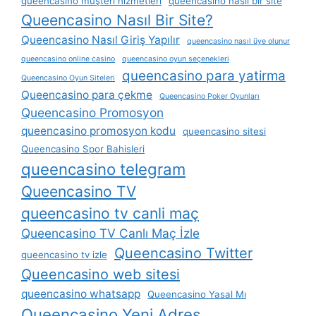
queencasino müşteri hizmetleri
queencasino nasil bir site
Queencasino Nasıl Bir Site?
Queencasino Nasıl Giriş Yapılır
queencasino nasıl üye olunur
queencasino online casino
queencasino oyun seçenekleri
queencasino para yatirma
Queencasino Oyun Siteleri
Queencasino para çekme
Queencasino Poker Oyunları
Queencasino Promosyon
queencasino promosyon kodu
queencasino sitesi
Queencasino Spor Bahisleri
queencasino telegram
Queencasino TV
queencasino tv canli maç
Queencasino TV Canlı Maç İzle
Queencasino Twitter
queencasino tv izle
Queencasino web sitesi
queencasino whatsapp
Queencasino Yasal Mı
Queencasino Yeni Adres