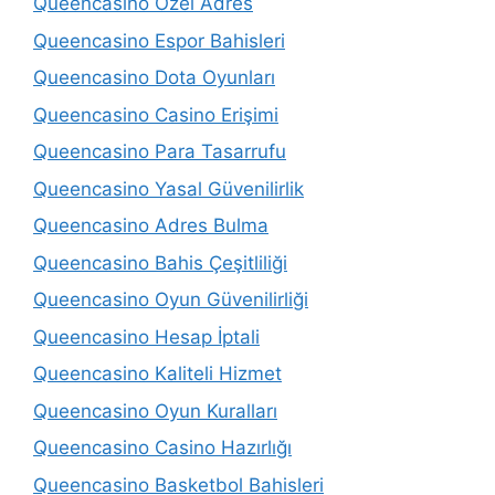
Queencasino Özel Adres
Queencasino Espor Bahisleri
Queencasino Dota Oyunları
Queencasino Casino Erişimi
Queencasino Para Tasarrufu
Queencasino Yasal Güvenilirlik
Queencasino Adres Bulma
Queencasino Bahis Çeşitliliği
Queencasino Oyun Güvenilirliği
Queencasino Hesap İptali
Queencasino Kaliteli Hizmet
Queencasino Oyun Kuralları
Queencasino Casino Hazırlığı
Queencasino Basketbol Bahisleri