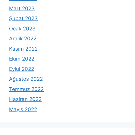
Mart 2023
Şubat 2023
Ocak 2023
Aralık 2022
Kasım 2022
Ekim 2022
Eylül 2022
Ağustos 2022
Temmuz 2022
Haziran 2022
Mayıs 2022