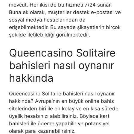
mevcut. Her ikisi de bu hizmeti 7/24 sunar.
Buna ek olarak, müşteriler destek e-postası ve
sosyal medya hesaplarından da
erişebilmektedir. Bu sayede şikayetlerin birçok
şekilde iletilebildiği görülmektedir.
Queencasino Solitaire
bahisleri nasıl oynanır
hakkında
Queencasino Solitaire bahisleri nasıl oynanır
hakkında? Avrupa’nın en büyük online bahis
sitelerinden biri ile en kolay ve en kısa sürede
üyelik hesabınızı alabilirsiniz. Böylece kart
bahisleri ile ödeme yapabilir ve potansiyel
olarak para kazanabilirsiniz.