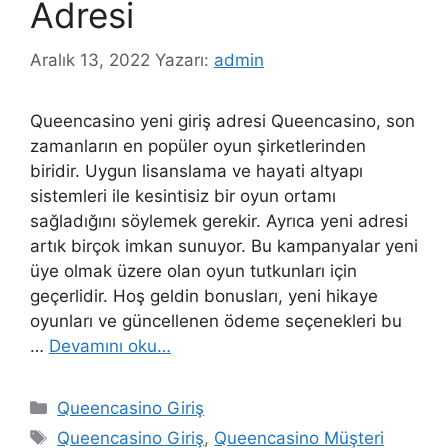
Adresi
Aralık 13, 2022
Yazarı:
admin
Queencasino yeni giriş adresi Queencasino, son
zamanların en popüler oyun şirketlerinden
biridir. Uygun lisanslama ve hayati altyapı
sistemleri ile kesintisiz bir oyun ortamı
sağladığını söylemek gerekir. Ayrıca yeni adresi
artık birçok imkan sunuyor. Bu kampanyalar yeni
üye olmak üzere olan oyun tutkunları için
geçerlidir. Hoş geldin bonusları, yeni hikaye
oyunları ve güncellenen ödeme seçenekleri bu
…
Devamını oku…
Kategoriler
Queencasino Giriş
Etiketler
Queencasino Giriş
,
Queencasino Müşteri