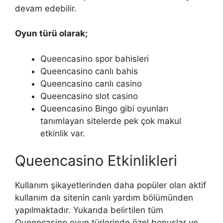
devam edebilir.
Oyun türü olarak;
Queencasino spor bahisleri
Queencasino canlı bahis
Queencasino canlı casino
Queencasino slot casino
Queencasino Bingo gibi oyunları
tanımlayan sitelerde pek çok makul
etkinlik var.
Queencasino Etkinlikleri
Kullanım şikayetlerinden daha popüler olan aktif
kullanım da sitenin canlı yardım bölümünden
yapılmaktadır. Yukarıda belirtilen tüm
Queencasino oyun türlerinde özel bonuslar ve