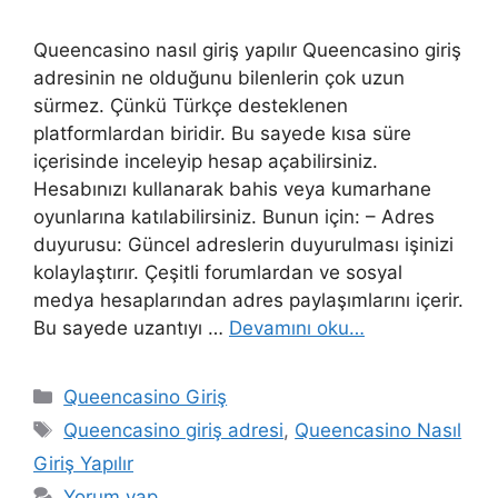
Queencasino nasıl giriş yapılır Queencasino giriş
adresinin ne olduğunu bilenlerin çok uzun
sürmez. Çünkü Türkçe desteklenen
platformlardan biridir. Bu sayede kısa süre
içerisinde inceleyip hesap açabilirsiniz.
Hesabınızı kullanarak bahis veya kumarhane
oyunlarına katılabilirsiniz. Bunun için: – Adres
duyurusu: Güncel adreslerin duyurulması işinizi
kolaylaştırır. Çeşitli forumlardan ve sosyal
medya hesaplarından adres paylaşımlarını içerir.
Bu sayede uzantıyı …
Devamını oku…
Kategoriler
Queencasino Giriş
Etiketler
Queencasino giriş adresi
,
Queencasino Nasıl
Giriş Yapılır
Yorum yap