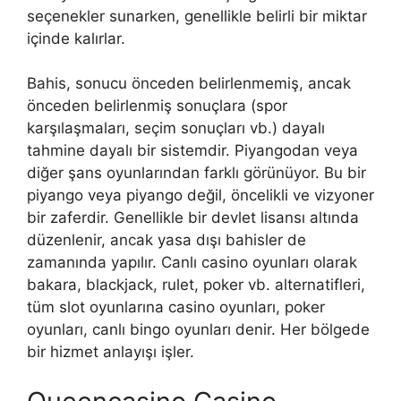
seçenekler sunarken, genellikle belirli bir miktar
içinde kalırlar.
Bahis, sonucu önceden belirlenmemiş, ancak
önceden belirlenmiş sonuçlara (spor
karşılaşmaları, seçim sonuçları vb.) dayalı
tahmine dayalı bir sistemdir. Piyangodan veya
diğer şans oyunlarından farklı görünüyor. Bu bir
piyango veya piyango değil, öncelikli ve vizyoner
bir zaferdir. Genellikle bir devlet lisansı altında
düzenlenir, ancak yasa dışı bahisler de
zamanında yapılır. Canlı casino oyunları olarak
bakara, blackjack, rulet, poker vb. alternatifleri,
tüm slot oyunlarına casino oyunları, poker
oyunları, canlı bingo oyunları denir. Her bölgede
bir hizmet anlayışı işler.