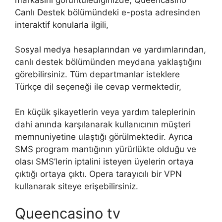
Canlı Destek bölümündeki e-posta adresinden
interaktif konularla ilgili,
Sosyal medya hesaplarından ve yardımlarından,
canlı destek bölümünden meydana yaklaştığını
görebilirsiniz. Tüm departmanlar isteklere
Türkçe dil seçeneği ile cevap vermektedir,
En küçük şikayetlerin veya yardım taleplerinin
dahi anında karşılanarak kullanıcının müşteri
memnuniyetine ulaştığı görülmektedir. Ayrıca
SMS program mantığının yürürlükte olduğu ve
olası SMS’lerin iptalini isteyen üyelerin ortaya
çıktığı ortaya çıktı. Opera tarayıcılı bir VPN
kullanarak siteye erişebilirsiniz.
Queencasino tv