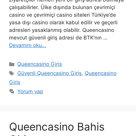
çalışabilirler. Ülke dışında bulunan çevrimiçi
casino ve çevrimiçi casino siteleri Türkiye’de
yasa dışı casino olarak kabul edilir ve geçerli
adresleri yasaklanmış olabilir. Queencasino
mevcut güvenli giriş adresi de BTK’nın …
Devamını oku…
Kategoriler
Queencasino Giriş
Etiketler
Güvenli Queencasino Giriş
,
Queencasino
Giriş
Yorum yap
Queencasino Bahis