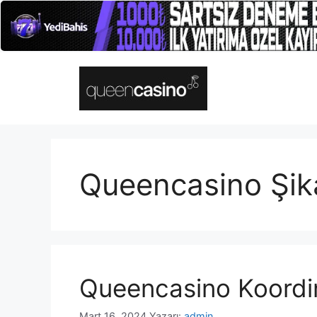
İçeriğe
atla
Queencasino Şika
Queencasino Koordin
Mart 16, 2024
Yazarı:
admin