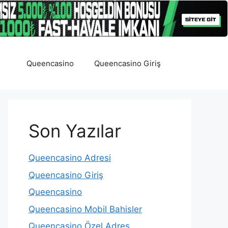
Queencasino
Queencasino Giriş
Son Yazılar
Queencasino Adresi
Queencasino Giriş
Queencasino
Queencasino Mobil Bahisler
Queencasino Özel Adres