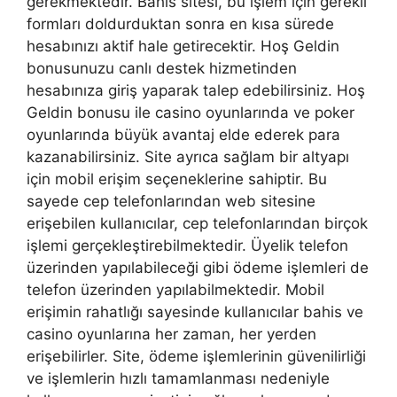
gerekmektedir. Bahis sitesi, bu işlem için gerekli
formları doldurduktan sonra en kısa sürede
hesabınızı aktif hale getirecektir. Hoş Geldin
bonusunuzu canlı destek hizmetinden
hesabınıza giriş yaparak talep edebilirsiniz. Hoş
Geldin bonusu ile casino oyunlarında ve poker
oyunlarında büyük avantaj elde ederek para
kazanabilirsiniz. Site ayrıca sağlam bir altyapı
için mobil erişim seçeneklerine sahiptir. Bu
sayede cep telefonlarından web sitesine
erişebilen kullanıcılar, cep telefonlarından birçok
işlemi gerçekleştirebilmektedir. Üyelik telefon
üzerinden yapılabileceği gibi ödeme işlemleri de
telefon üzerinden yapılabilmektedir. Mobil
erişimin rahatlığı sayesinde kullanıcılar bahis ve
casino oyunlarına her zaman, her yerden
erişebilirler. Site, ödeme işlemlerinin güvenilirliği
ve işlemlerin hızlı tamamlanması nedeniyle