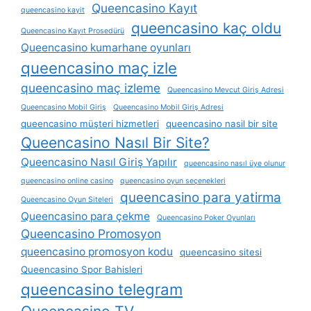
Queencasino Kayıt
queencasino kayit
queencasino kaç oldu
Queencasino Kayıt Prosedürü
Queencasino kumarhane oyunları
queencasino maç izle
queencasino maç izleme
Queencasino Mevcut Giriş Adresi
Queencasino Mobil Giriş
Queencasino Mobil Giriş Adresi
queencasino müşteri hizmetleri
queencasino nasil bir site
Queencasino Nasıl Bir Site?
Queencasino Nasıl Giriş Yapılır
queencasino nasıl üye olunur
queencasino online casino
queencasino oyun seçenekleri
queencasino para yatirma
Queencasino Oyun Siteleri
Queencasino para çekme
Queencasino Poker Oyunları
Queencasino Promosyon
queencasino promosyon kodu
queencasino sitesi
Queencasino Spor Bahisleri
queencasino telegram