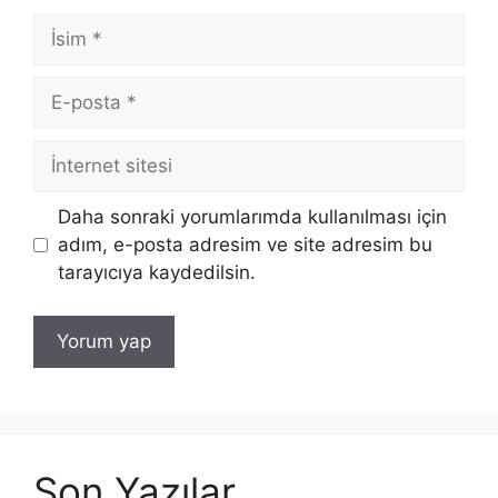
İsim
E-
posta
İnternet
sitesi
Daha sonraki yorumlarımda kullanılması için
adım, e-posta adresim ve site adresim bu
tarayıcıya kaydedilsin.
Son Yazılar