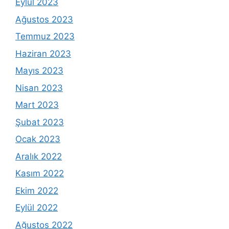
Eylül 2023
Ağustos 2023
Temmuz 2023
Haziran 2023
Mayıs 2023
Nisan 2023
Mart 2023
Şubat 2023
Ocak 2023
Aralık 2022
Kasım 2022
Ekim 2022
Eylül 2022
Ağustos 2022