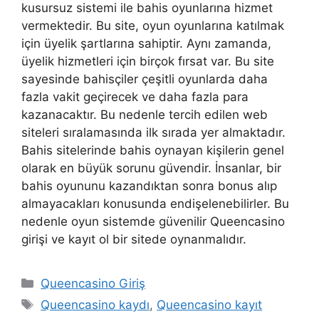
kusursuz sistemi ile bahis oyunlarına hizmet
vermektedir. Bu site, oyun oyunlarına katılmak
için üyelik şartlarına sahiptir. Aynı zamanda,
üyelik hizmetleri için birçok fırsat var. Bu site
sayesinde bahisçiler çeşitli oyunlarda daha
fazla vakit geçirecek ve daha fazla para
kazanacaktır. Bu nedenle tercih edilen web
siteleri sıralamasında ilk sırada yer almaktadır.
Bahis sitelerinde bahis oynayan kişilerin genel
olarak en büyük sorunu güvendir. İnsanlar, bir
bahis oyununu kazandıktan sonra bonus alıp
almayacakları konusunda endişelenebilirler. Bu
nedenle oyun sistemde güvenilir Queencasino
girişi ve kayıt ol bir sitede oynanmalıdır.
Kategoriler
Queencasino Giriş
Etiketler
Queencasino kaydı
,
Queencasino kayıt