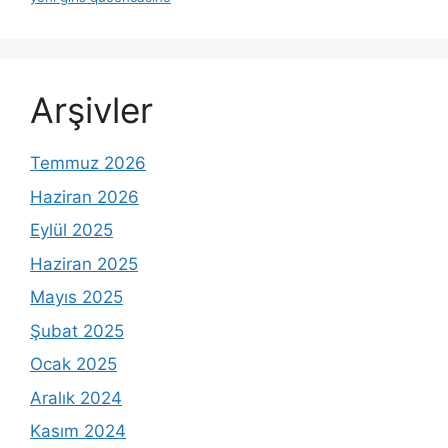
Arşivler
Temmuz 2026
Haziran 2026
Eylül 2025
Haziran 2025
Mayıs 2025
Şubat 2025
Ocak 2025
Aralık 2024
Kasım 2024