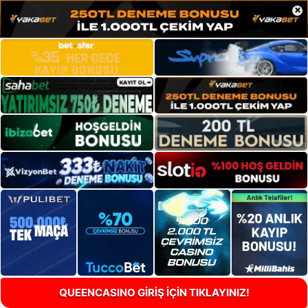
×
QUEENCASINO GİRİŞ İÇİN TIKLAYINIZ!