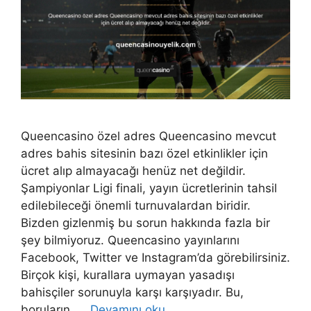
Queencasino özel adres Queencasino mevcut
adres bahis sitesinin bazı özel etkinlikler için
ücret alıp almayacağı henüz net değildir.
Şampiyonlar Ligi finali, yayın ücretlerinin tahsil
edilebileceği önemli turnuvalardan biridir.
Bizden gizlenmiş bu sorun hakkında fazla bir
şey bilmiyoruz. Queencasino yayınlarını
Facebook, Twitter ve Instagram’da görebilirsiniz.
Birçok kişi, kurallara uymayan yasadışı
bahisçiler sorunuyla karşı karşıyadır. Bu,
boruların, …
Devamını oku…