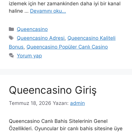
izlemek için her zamankinden daha iyi bir kanal
haline …
Devamını oku…
Kategoriler
Queencasino
Etiketler
Queencasino Adresi
,
Queencasino Kaliteli
Bonus
,
Queencasino Popüler Canlı Casino
Yorum yap
Queencasino Giriş
Temmuz 18, 2026
Yazarı:
admin
Queencasino Canlı Bahis Sitelerinin Genel
Özellikleri. Oyuncular bir canlı bahis sitesine üye