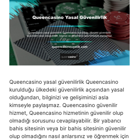
Queencasino yasal güvenilirlik Queencasino
kurulduğu ülkedeki güvenilirlik açısından yasal
olduğundan, bilginizi ve gelişiminizi asla
kimseyle paylaşmaz. Queencasino güvenilir
hizmet, Queencasino hizmetinin güvenilir olup
olmadığı sorusunu cevaplayabilir. Bir yabancı
bahis sitesinin veya bir bahis sitesinin güvenilir
olup olmadığını nasıl anlarsınız ve öğrenmek için