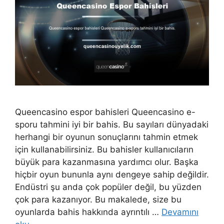
Queencasino espor bahisleri Queencasino e-
sporu tahmini iyi bir bahis. Bu sayıları dünyadaki
herhangi bir oyunun sonuçlarını tahmin etmek
için kullanabilirsiniz. Bu bahisler kullanıcıların
büyük para kazanmasına yardımcı olur. Başka
hiçbir oyun bununla aynı dengeye sahip değildir.
Endüstri şu anda çok popüler değil, bu yüzden
çok para kazanıyor. Bu makalede, size bu
oyunlarda bahis hakkında ayrıntılı …
Devamını