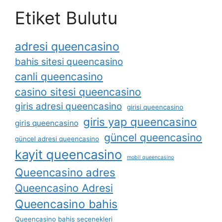
Etiket Bulutu
adresi queencasino
bahis sitesi queencasino
canli queencasino
casino sitesi queencasino
giris adresi queencasino
girisi queencasino
giris yap queencasino
giris queencasino
güncel queencasino
güncel adresi queencasino
kayit queencasino
mobil queencasino
Queencasino adres
Queencasino Adresi
Queencasino bahis
Queencasino bahis seçenekleri