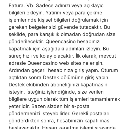
Fatura. Vb. Sadece adınızı veya açıklayıcı
bilgileri ekleyin. Yatırım veya para çekme
işlemlerinde kişisel bilgileri doğrulamak için
gereken belgeler sizi güvende tutacaktır. Bu
şekilde, para karışıklık olmadan doğrudan size
gönderilecektir. Queencasino hesabınızı
kapatmak için aşağıdaki adımları izleyin. Bu
süreç hızlı ve kolay olacaktır. İlk olarak, mevcut
adresle Queencasino web sitesine erişin.
Ardından geçerli hesabınıza giriş yapın. Oturum
açtıktan sonra Destek bölümüne giriş yapın.
Destek ekibinden aboneliğinizi kapatmasını
isteyin. İsteğiniz işlendiğinde, size verilen
bilgilere uygun olarak tüm işlemleri tamamlamak
yeterlidir. Bazen sizden bir e-posta
göndermenizi isteyebilirler. Gerekli postaları
gönderdikten sonra, hesabınızın kapatılması
başlayacaktır. Hesap kapatma işlemi sırasında