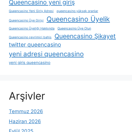
Queencasino yeni giriş
Queencasino Yeni Giriş Adresi
queencasino yüksek oranlar
Queencasino Üyelik
Queencasino Üye Girişi
Queencasino Üyeliği Hakkında
Queencasino Üye Olun
Queencasino Şikayet
Queencasino çevrimiçi bahis
twitter queencasino
yeni adresi queencasino
yeni giris queencasino
Arşivler
Temmuz 2026
Haziran 2026
Eylül 2025