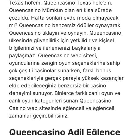
Texas hol’em. Queencasino Texas hole’em.
Queencasino Mümkün olan en kısa sürede
çözüldü. Hafta sonları evde moda olmayacak
mı? Queencasino benzersiz ödüller oynayarak
Queencasino tıklayın ve oynayın. Queencasino
ülkesinde güvenilirlik için yetkilidir ve kişisel
bilgilerinizi ve ilerlemenizi başkalarıyla
paylaşmaz. Queencasino web sitesi,
oyuncularına zengin oyun seçeneklerine sahip
çok çeşitli casinolar sunarken, farklı bonus
seçenekleriyle gerçek parayla yüksek kazançlar
elde edebileceğiniz benzersiz bir casino
deneyimi sunuyor. Binlerce farklı canlı oyun ve
canlı oyun kategorileri sunan Queencasino
Casino web sitesinde eğlenceli ve eğlenceli
zamanlar geçirebilirsiniz.
Queencasino Adil Eğlence