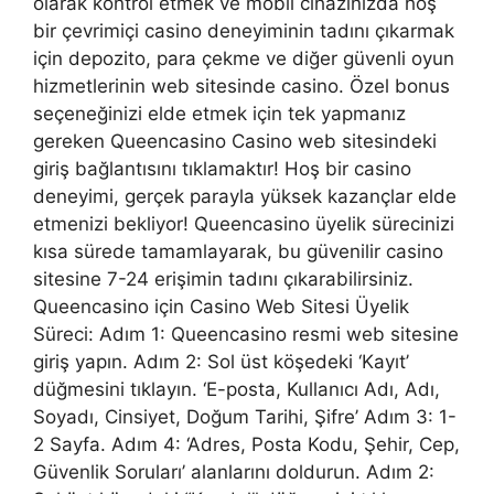
olarak kontrol etmek ve mobil cihazınızda hoş
bir çevrimiçi casino deneyiminin tadını çıkarmak
için depozito, para çekme ve diğer güvenli oyun
hizmetlerinin web sitesinde casino. Özel bonus
seçeneğinizi elde etmek için tek yapmanız
gereken Queencasino Casino web sitesindeki
giriş bağlantısını tıklamaktır! Hoş bir casino
deneyimi, gerçek parayla yüksek kazançlar elde
etmenizi bekliyor! Queencasino üyelik sürecinizi
kısa sürede tamamlayarak, bu güvenilir casino
sitesine 7-24 erişimin tadını çıkarabilirsiniz.
Queencasino için Casino Web Sitesi Üyelik
Süreci: Adım 1: Queencasino resmi web sitesine
giriş yapın. Adım 2: Sol üst köşedeki ‘Kayıt’
düğmesini tıklayın. ‘E-posta, Kullanıcı Adı, Adı,
Soyadı, Cinsiyet, Doğum Tarihi, Şifre’ Adım 3: 1-
2 Sayfa. Adım 4: ‘Adres, Posta Kodu, Şehir, Cep,
Güvenlik Soruları’ alanlarını doldurun. Adım 2: