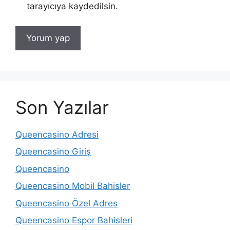
tarayıcıya kaydedilsin.
Son Yazılar
Queencasino Adresi
Queencasino Giriş
Queencasino
Queencasino Mobil Bahisler
Queencasino Özel Adres
Queencasino Espor Bahisleri