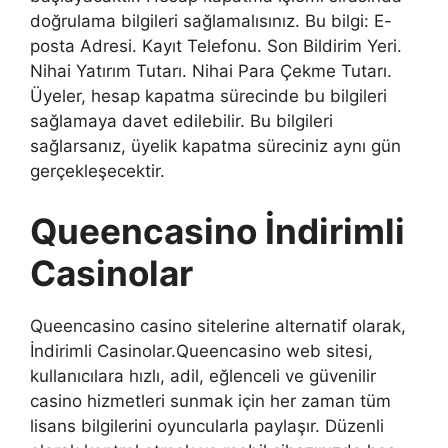
doğrulama bilgileri sağlamalısınız. Bu bilgi: E-
posta Adresi. Kayıt Telefonu. Son Bildirim Yeri.
Nihai Yatırım Tutarı. Nihai Para Çekme Tutarı.
Üyeler, hesap kapatma sürecinde bu bilgileri
sağlamaya davet edilebilir. Bu bilgileri
sağlarsanız, üyelik kapatma süreciniz aynı gün
gerçekleşecektir.
Queencasino İndirimli
Casinolar
Queencasino casino sitelerine alternatif olarak,
İndirimli Casinolar.Queencasino web sitesi,
kullanıcılara hızlı, adil, eğlenceli ve güvenilir
casino hizmetleri sunmak için her zaman tüm
lisans bilgilerini oyuncularla paylaşır. Düzenli