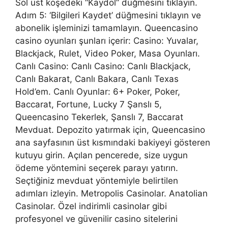
Sol üst köşedeki “Kaydol” düğmesini tıklayın.
Adım 5: ‘Bilgileri Kaydet’ düğmesini tıklayın ve
abonelik işleminizi tamamlayın. Queencasino
casino oyunları şunları içerir: Casino: Yuvalar,
Blackjack, Rulet, Video Poker, Masa Oyunları.
Canlı Casino: Canlı Casino: Canlı Blackjack,
Canlı Bakarat, Canlı Bakara, Canlı Texas
Hold’em. Canlı Oyunlar: 6+ Poker, Poker,
Baccarat, Fortune, Lucky 7 Şanslı 5,
Queencasino Tekerlek, Şanslı 7, Baccarat
Mevduat. Depozito yatırmak için, Queencasino
ana sayfasının üst kısmındaki bakiyeyi gösteren
kutuyu girin. Açılan pencerede, size uygun
ödeme yöntemini seçerek parayı yatırın.
Seçtiğiniz mevduat yöntemiyle belirtilen
adımları izleyin. Metropolis Casinolar. Anatolian
Casinolar. Özel indirimli casinolar gibi
profesyonel ve güvenilir casino sitelerini