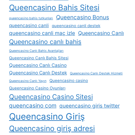
Queencasino Bahis Sitesi
Queencasino Bonus
queencasino bahis tutkunları
queencasino canli
queencasino canli destek
queencasino canli maç izle
Queencasino Canlı
Queencasino canlı bahis
Queencasino Canlı Bahis Avantajları
Queencasino Canlı Bahis Sitesi
Queencasino Canlı Casino
Queencasino Canlı Destek
Queencasino Canlı Destek Hizmeti
Queencasino casino
Queencasino Canlı Yayın
Queencasino Casino Oyunları
Queencasino Casino Sitesi
queencasino com
queencasino giris twitter
Queencasino Giriş
Queencasino giriş adresi