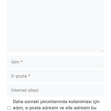
İsim
E-
posta
İnternet
sitesi
Daha sonraki yorumlarımda kullanılması için
adım, e-posta adresim ve site adresim bu