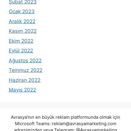
Şubat 2023
Ocak 2023
Aralık 2022
Kasım 2022
Ekim 2022
Eylül 2022
Ağustos 2022
Temmuz 2022
Haziran 2022
Mayıs 2022
Avrasya'nın en büyük reklam platformunda olmak için
Microsoft Teams:
reklam@avrasyamarketing.com
adresimizden veya Telegram: @Avrasyamarketing