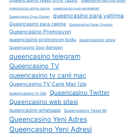
Queencasino Nasıl Giriş Yapılır
queencasino nasıl üye olunur
queencasino online casino
queencasino oyun seçenekleri
queencasino para yatirma
Queencasino Oyun Siteleri
Queencasino para çekme
Queencasino Poker Oyunları
Queencasino Promosyon
queencasino promosyon kodu
queencasino sitesi
Queencasino Spor Bahisleri
queencasino telegram
Queencasino TV
queencasino tv canli maç
Queencasino TV Canlı Maç İzle
Queencasino Twitter
queencasino tv izle
Queencasino web sitesi
queencasino whatsapp
Queencasino Yasal Mı
Queencasino Yeni Adres
Queencasino Yeni Adresi