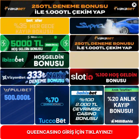
×
QUEENCASINO GİRİŞ İÇİN TIKLAYINIZ!