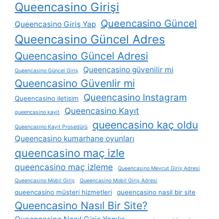
Queencasino Girişi
Queencasino Güncel
Queencasino Giriş Yap
Queencasino Güncel Adres
Queencasino Güncel Adresi
Queencasino güvenilir mi
Queencasino Güncel Giriş
Queencasino Güvenlir mi
Queencasino Instagram
Queencasino iletişim
Queencasino Kayıt
queencasino kayit
queencasino kaç oldu
Queencasino Kayıt Prosedürü
Queencasino kumarhane oyunları
queencasino maç izle
queencasino maç izleme
Queencasino Mevcut Giriş Adresi
Queencasino Mobil Giriş
Queencasino Mobil Giriş Adresi
queencasino müşteri hizmetleri
queencasino nasil bir site
Queencasino Nasıl Bir Site?