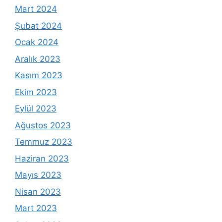
Mart 2024
Şubat 2024
Ocak 2024
Aralık 2023
Kasım 2023
Ekim 2023
Eylül 2023
Ağustos 2023
Temmuz 2023
Haziran 2023
Mayıs 2023
Nisan 2023
Mart 2023