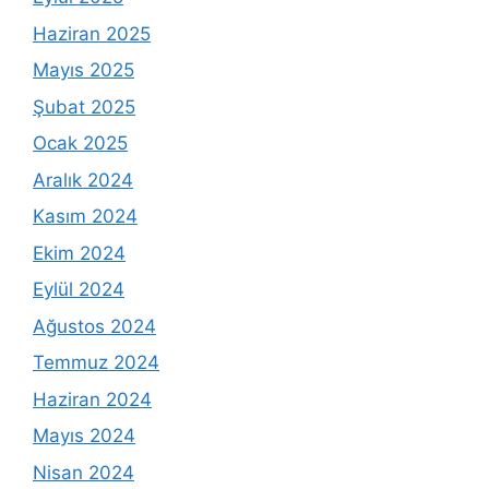
Haziran 2025
Mayıs 2025
Şubat 2025
Ocak 2025
Aralık 2024
Kasım 2024
Ekim 2024
Eylül 2024
Ağustos 2024
Temmuz 2024
Haziran 2024
Mayıs 2024
Nisan 2024