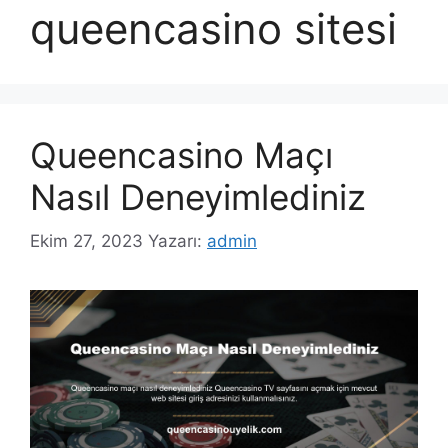
queencasino sitesi
Queencasino Maçı
Nasıl Deneyimlediniz
Ekim 27, 2023
Yazarı:
admin