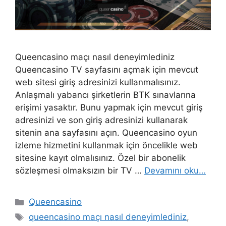
Queencasino maçı nasıl deneyimlediniz
Queencasino TV sayfasını açmak için mevcut
web sitesi giriş adresinizi kullanmalısınız.
Anlaşmalı yabancı şirketlerin BTK sınavlarına
erişimi yasaktır. Bunu yapmak için mevcut giriş
adresinizi ve son giriş adresinizi kullanarak
sitenin ana sayfasını açın. Queencasino oyun
izleme hizmetini kullanmak için öncelikle web
sitesine kayıt olmalısınız. Özel bir abonelik
sözleşmesi olmaksızın bir TV …
Devamını oku…
Kategoriler
Queencasino
Etiketler
queencasino maçı nasıl deneyimlediniz
,