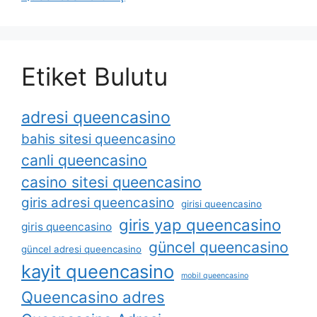
Etiket Bulutu
adresi queencasino
bahis sitesi queencasino
canli queencasino
casino sitesi queencasino
giris adresi queencasino
girisi queencasino
giris yap queencasino
giris queencasino
güncel queencasino
güncel adresi queencasino
kayit queencasino
mobil queencasino
Queencasino adres