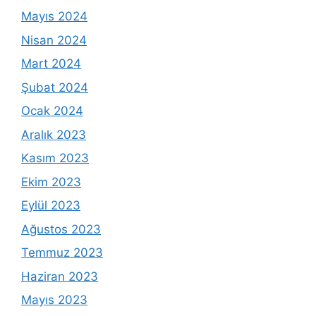
Mayıs 2024
Nisan 2024
Mart 2024
Şubat 2024
Ocak 2024
Aralık 2023
Kasım 2023
Ekim 2023
Eylül 2023
Ağustos 2023
Temmuz 2023
Haziran 2023
Mayıs 2023