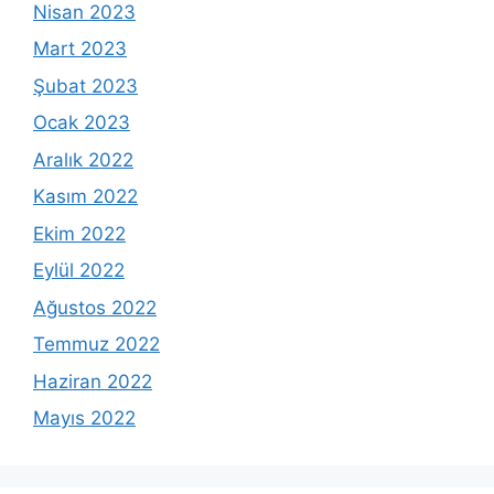
Nisan 2023
Mart 2023
Şubat 2023
Ocak 2023
Aralık 2022
Kasım 2022
Ekim 2022
Eylül 2022
Ağustos 2022
Temmuz 2022
Haziran 2022
Mayıs 2022