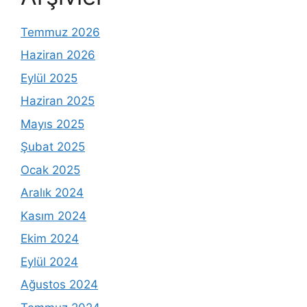
Temmuz 2026
Haziran 2026
Eylül 2025
Haziran 2025
Mayıs 2025
Şubat 2025
Ocak 2025
Aralık 2024
Kasım 2024
Ekim 2024
Eylül 2024
Ağustos 2024