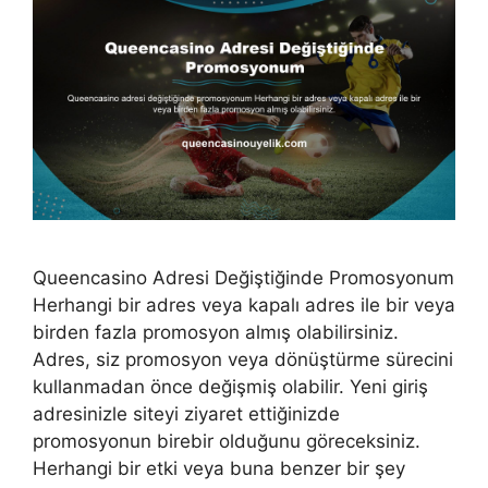
Queencasino Adresi Değiştiğinde Promosyonum
Herhangi bir adres veya kapalı adres ile bir veya
birden fazla promosyon almış olabilirsiniz.
Adres, siz promosyon veya dönüştürme sürecini
kullanmadan önce değişmiş olabilir. Yeni giriş
adresinizle siteyi ziyaret ettiğinizde
promosyonun birebir olduğunu göreceksiniz.
Herhangi bir etki veya buna benzer bir şey