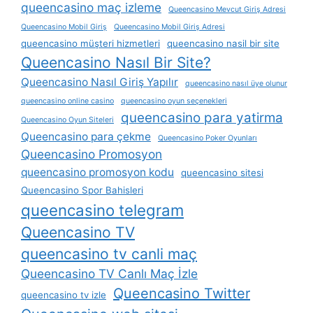
queencasino maç izleme
Queencasino Mevcut Giriş Adresi
Queencasino Mobil Giriş
Queencasino Mobil Giriş Adresi
queencasino müşteri hizmetleri
queencasino nasil bir site
Queencasino Nasıl Bir Site?
Queencasino Nasıl Giriş Yapılır
queencasino nasıl üye olunur
queencasino online casino
queencasino oyun seçenekleri
queencasino para yatirma
Queencasino Oyun Siteleri
Queencasino para çekme
Queencasino Poker Oyunları
Queencasino Promosyon
queencasino promosyon kodu
queencasino sitesi
Queencasino Spor Bahisleri
queencasino telegram
Queencasino TV
queencasino tv canli maç
Queencasino TV Canlı Maç İzle
Queencasino Twitter
queencasino tv izle