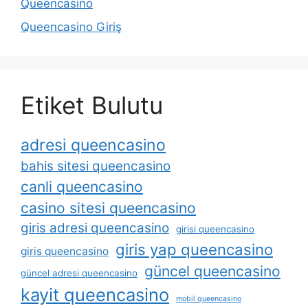
Queencasino
Queencasino Giriş
Etiket Bulutu
adresi queencasino
bahis sitesi queencasino
canli queencasino
casino sitesi queencasino
giris adresi queencasino
girisi queencasino
giris yap queencasino
giris queencasino
güncel queencasino
güncel adresi queencasino
kayit queencasino
mobil queencasino