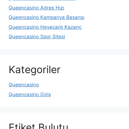
Queencasino Adres Hızı
Queencasino Kampanya Başarısı
Queencasino Heyecanlı Kazanç
Queencasino Spor Sitesi
Kategoriler
Queencasino
Queencasino Giriş
Etiket Bulutu