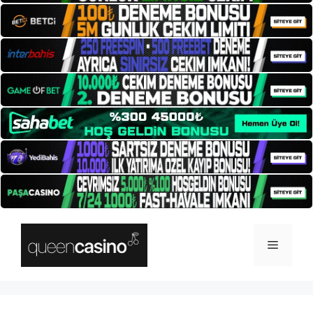
İçeriğe
atla
Menü