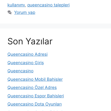
kullanımı
,
queencasino talepleri
Yorum yap
Son Yazılar
Queencasino Adresi
Queencasino Giriş
Queencasino
Queencasino Mobil Bahisler
Queencasino Özel Adres
Queencasino Espor Bahisleri
Queencasino Dota Oyunları