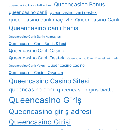
Queencasino Bonus
queencasino bahis tutkunları
queencasino canli
queencasino canli destek
queencasino canli maç izle
Queencasino Canlı
Queencasino canlı bahis
Queencasino Canlı Bahis Avantajları
Queencasino Canlı Bahis Sitesi
Queencasino Canlı Casino
Queencasino Canlı Destek
Queencasino Canlı Destek Hizmeti
Queencasino casino
Queencasino Canlı Yayın
Queencasino Casino Oyunları
Queencasino Casino Sitesi
queencasino com
queencasino giris twitter
Queencasino Giriş
Queencasino giriş adresi
Queencasino Girişi