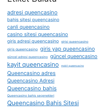
adresi queencasino
bahis sitesi queencasino
canli queencasino
casino sitesi queencasino
giris adresi queencasino
girisi queencasino
giris yap queencasino
giris queencasino
güncel queencasino
güncel adresi queencasino
kayit queencasino
mobil queencasino
Queencasino adres
Queencasino Adresi
Queencasino bahis
Queencasino bahis seçenekleri
Queencasino Bahis Sitesi