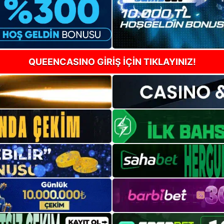
QUEENCASINO GİRİŞ İÇİN TIKLAYINIZ!