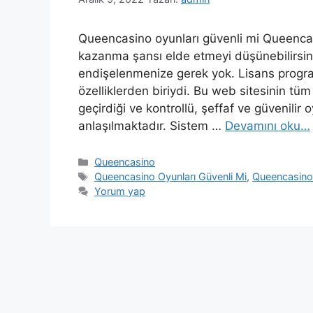
Queencasino oyunları güvenli mi Queenca
kazanma şansı elde etmeyi düşünebilirsin
endişelenmenize gerek yok. Lisans programı
özelliklerden biriydi. Bu web sitesinin t
geçirdiği ve kontrollü, şeffaf ve güvenilir
anlaşılmaktadır. Sistem …
Devamını oku…
Kategoriler
Queencasino
Etiketler
Queencasino Oyunları Güvenli Mi
,
Queencasino 
Yorum yap