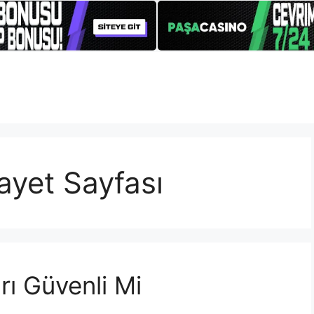
ayet Sayfası
ı Güvenli Mi