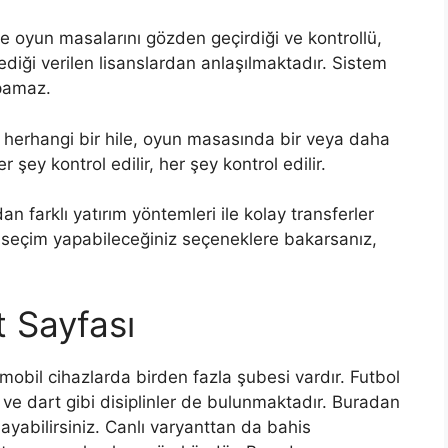
e oyun masalarını gözden geçirdiği ve kontrollü,
diği verilen lisanslardan anlaşılmaktadır. Sistem
apamaz.
n herhangi bir hile, oyun masasında bir veya daha
şey kontrol edilir, her şey kontrol edilir.
farklı yatırım yöntemleri ile kolay transferler
seçim yapabileceğiniz seçeneklere bakarsanız,
 Sayfası
mobil cihazlarda birden fazla şubesi vardır. Futbol
 ve dart gibi disiplinler de bulunmaktadır. Buradan
ayabilirsiniz. Canlı varyanttan da bahis