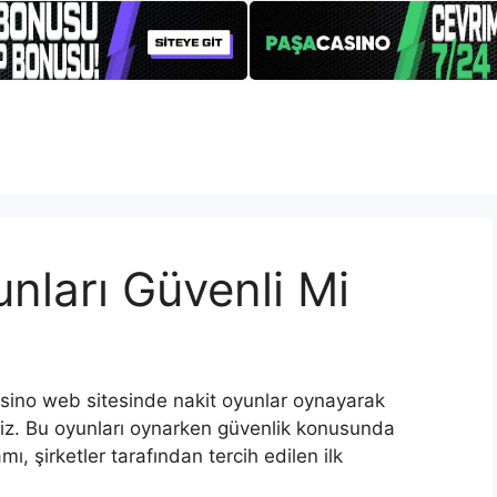
ları Güvenli Mi
sino web sitesinde nakit oyunlar oynayarak
iz. Bu oyunları oynarken güvenlik konusunda
, şirketler tarafından tercih edilen ilk