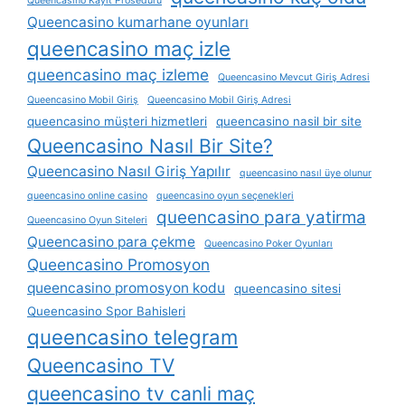
Queencasino Kayıt Prosedürü
Queencasino kumarhane oyunları
queencasino maç izle
queencasino maç izleme
Queencasino Mevcut Giriş Adresi
Queencasino Mobil Giriş
Queencasino Mobil Giriş Adresi
queencasino müşteri hizmetleri
queencasino nasil bir site
Queencasino Nasıl Bir Site?
Queencasino Nasıl Giriş Yapılır
queencasino nasıl üye olunur
queencasino online casino
queencasino oyun seçenekleri
queencasino para yatirma
Queencasino Oyun Siteleri
Queencasino para çekme
Queencasino Poker Oyunları
Queencasino Promosyon
queencasino promosyon kodu
queencasino sitesi
Queencasino Spor Bahisleri
queencasino telegram
Queencasino TV
queencasino tv canli maç