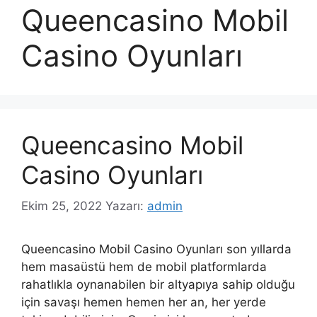
Queencasino Mobil
Casino Oyunları
Queencasino Mobil
Casino Oyunları
Ekim 25, 2022
Yazarı:
admin
Queencasino Mobil Casino Oyunları son yıllarda
hem masaüstü hem de mobil platformlarda
rahatlıkla oynanabilen bir altyapıya sahip olduğu
için savaşı hemen hemen her an, her yerde