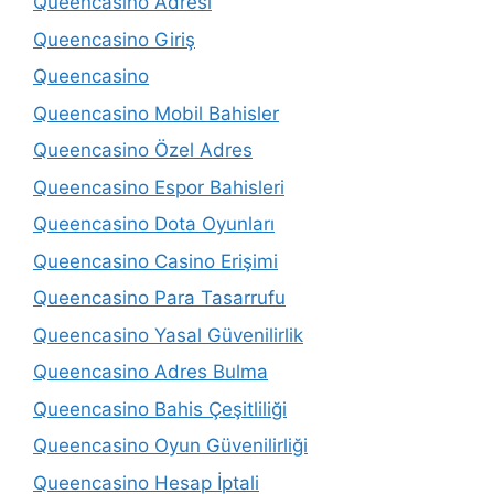
Queencasino Adresi
Queencasino Giriş
Queencasino
Queencasino Mobil Bahisler
Queencasino Özel Adres
Queencasino Espor Bahisleri
Queencasino Dota Oyunları
Queencasino Casino Erişimi
Queencasino Para Tasarrufu
Queencasino Yasal Güvenilirlik
Queencasino Adres Bulma
Queencasino Bahis Çeşitliliği
Queencasino Oyun Güvenilirliği
Queencasino Hesap İptali