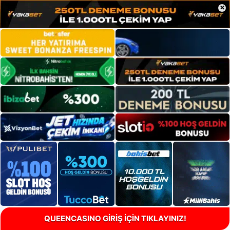
×
QUEENCASINO GİRİŞ İÇİN TIKLAYINIZ!