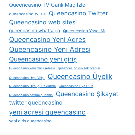
Queencasino TV Canlı Maç İzle
Queencasino Twitter
queencasino tv izle
Queencasino web sitesi
queencasino whatsapp
Queencasino Yasal Mı
Queencasino Yeni Adres
Queencasino Yeni Adresi
Queencasino yeni giriş
Queencasino Yeni Giriş Adresi
queencasino yüksek oranlar
Queencasino Üyelik
Queencasino Üye Girişi
Queencasino Üyeliği Hakkında
Queencasino Üye Olun
Queencasino Şikayet
Queencasino çevrimiçi bahis
twitter queencasino
yeni adresi queencasino
yeni giris queencasino