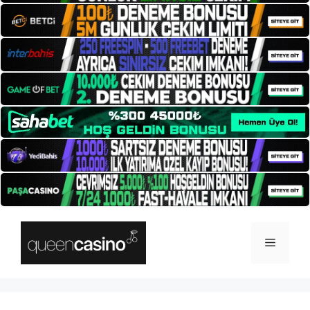
İçeriğe
atla
Menü