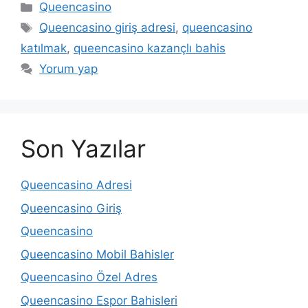
Kategoriler
Queencasino
Etiketler
Queencasino giriş adresi
,
queencasino
katılmak
,
queencasino kazançlı bahis
Yorum yap
Son Yazılar
Queencasino Adresi
Queencasino Giriş
Queencasino
Queencasino Mobil Bahisler
Queencasino Özel Adres
Queencasino Espor Bahisleri