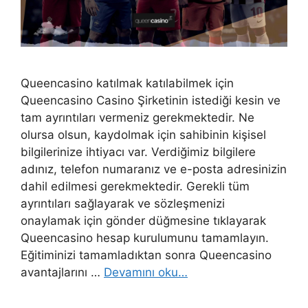
Queencasino katılmak katılabilmek için
Queencasino Casino Şirketinin istediği kesin ve
tam ayrıntıları vermeniz gerekmektedir. Ne
olursa olsun, kaydolmak için sahibinin kişisel
bilgilerinize ihtiyacı var. Verdiğimiz bilgilere
adınız, telefon numaranız ve e-posta adresinizin
dahil edilmesi gerekmektedir. Gerekli tüm
ayrıntıları sağlayarak ve sözleşmenizi
onaylamak için gönder düğmesine tıklayarak
Queencasino hesap kurulumunu tamamlayın.
Eğitiminizi tamamladıktan sonra Queencasino
avantajlarını …
Devamını oku…