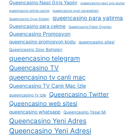
Queencasino Nasıl Giriş Yapılır
queencasino nasıl üye olunur
queencasino online casino
queencasino oyun seçenekleri
queencasino para yatirma
Queencasino Oyun Siteleri
Queencasino para çekme
Queencasino Poker Oyunları
Queencasino Promosyon
queencasino promosyon kodu
queencasino sitesi
Queencasino Spor Bahisleri
queencasino telegram
Queencasino TV
queencasino tv canli maç
Queencasino TV Canlı Maç İzle
Queencasino Twitter
queencasino tv izle
Queencasino web sitesi
queencasino whatsapp
Queencasino Yasal Mı
Queencasino Yeni Adres
Queencasino Yeni Adresi