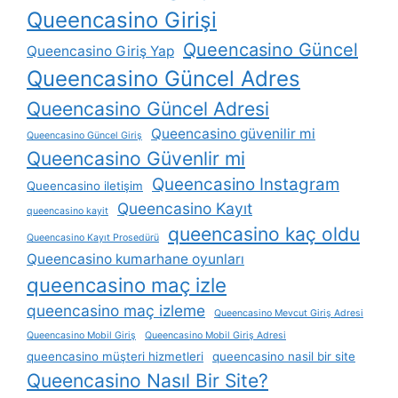
Queencasino Girişi
Queencasino Güncel
Queencasino Giriş Yap
Queencasino Güncel Adres
Queencasino Güncel Adresi
Queencasino güvenilir mi
Queencasino Güncel Giriş
Queencasino Güvenlir mi
Queencasino Instagram
Queencasino iletişim
Queencasino Kayıt
queencasino kayit
queencasino kaç oldu
Queencasino Kayıt Prosedürü
Queencasino kumarhane oyunları
queencasino maç izle
queencasino maç izleme
Queencasino Mevcut Giriş Adresi
Queencasino Mobil Giriş
Queencasino Mobil Giriş Adresi
queencasino müşteri hizmetleri
queencasino nasil bir site
Queencasino Nasıl Bir Site?