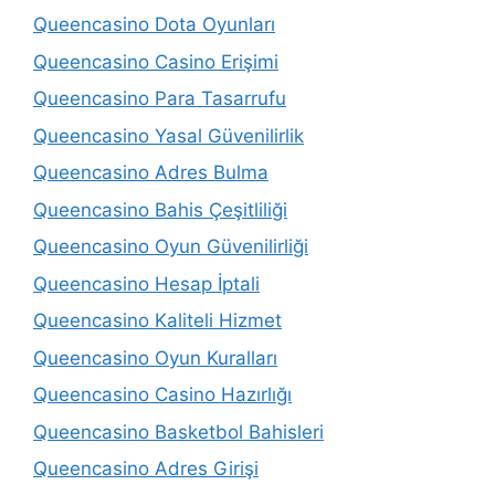
Queencasino Dota Oyunları
Queencasino Casino Erişimi
Queencasino Para Tasarrufu
Queencasino Yasal Güvenilirlik
Queencasino Adres Bulma
Queencasino Bahis Çeşitliliği
Queencasino Oyun Güvenilirliği
Queencasino Hesap İptali
Queencasino Kaliteli Hizmet
Queencasino Oyun Kuralları
Queencasino Casino Hazırlığı
Queencasino Basketbol Bahisleri
Queencasino Adres Girişi