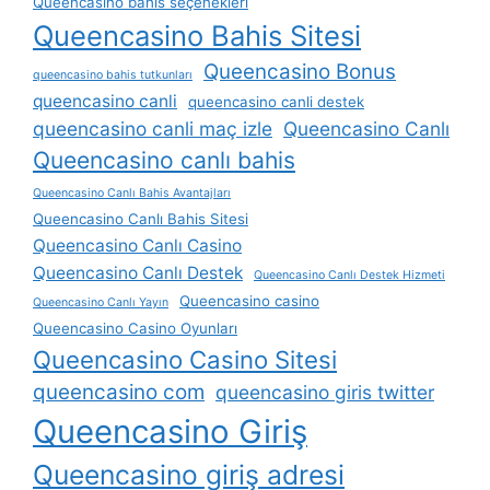
Queencasino bahis seçenekleri
Queencasino Bahis Sitesi
Queencasino Bonus
queencasino bahis tutkunları
queencasino canli
queencasino canli destek
queencasino canli maç izle
Queencasino Canlı
Queencasino canlı bahis
Queencasino Canlı Bahis Avantajları
Queencasino Canlı Bahis Sitesi
Queencasino Canlı Casino
Queencasino Canlı Destek
Queencasino Canlı Destek Hizmeti
Queencasino casino
Queencasino Canlı Yayın
Queencasino Casino Oyunları
Queencasino Casino Sitesi
queencasino com
queencasino giris twitter
Queencasino Giriş
Queencasino giriş adresi