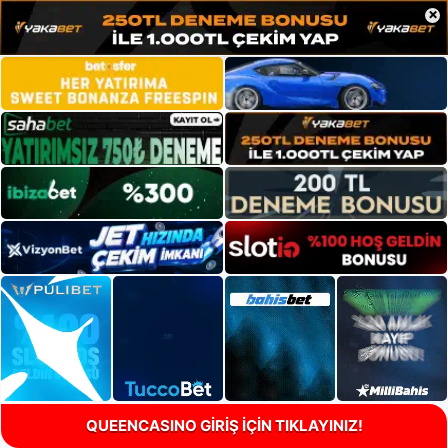
×
QUEENCASINO GİRİŞ İÇİN TIKLAYINIZ!