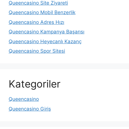
Queencasino Site Ziyareti
Queencasino Mobil Benzerlik
Queencasino Adres Hızı
Queencasino Kampanya Başarısı
Queencasino Heyecanlı Kazanç
Queencasino Spor Sitesi
Kategoriler
Queencasino
Queencasino Giriş