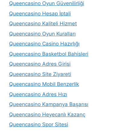
Queencasino Oyun Güvenilirliği
Queencasino Hesap İptali
Queencasino Kaliteli Hizmet
Queencasino Oyun Kuralları
Queencasino Casino Hazırlığı
Queencasino Basketbol Bahisleri
Queencasino Adres Girişi
Queencasino Site Ziyareti
Queencasino Mobil Benzerlik
Queencasino Adres Hızı
Queencasino Kampanya Başarısı
Queencasino Heyecanlı Kazanç
Queencasino Spor Sitesi