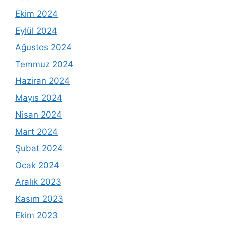
Ekim 2024
Eylül 2024
Ağustos 2024
Temmuz 2024
Haziran 2024
Mayıs 2024
Nisan 2024
Mart 2024
Şubat 2024
Ocak 2024
Aralık 2023
Kasım 2023
Ekim 2023