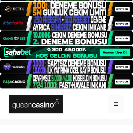
İçeriğe
atla
Menü