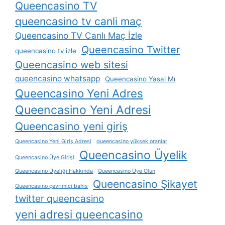
Queencasino TV
queencasino tv canli maç
Queencasino TV Canlı Maç İzle
Queencasino Twitter
queencasino tv izle
Queencasino web sitesi
queencasino whatsapp
Queencasino Yasal Mı
Queencasino Yeni Adres
Queencasino Yeni Adresi
Queencasino yeni giriş
Queencasino Yeni Giriş Adresi
queencasino yüksek oranlar
Queencasino Üyelik
Queencasino Üye Girişi
Queencasino Üyeliği Hakkında
Queencasino Üye Olun
Queencasino Şikayet
Queencasino çevrimiçi bahis
twitter queencasino
yeni adresi queencasino