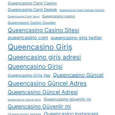
Queencasino Canlı Casino
Queencasino Canlı Destek
Queencasino Canlı Destek Hizmeti
Queencasino casino
Queencasino Canlı Yayın
Queencasino Casino Oyunları
Queencasino Casino Sitesi
queencasino com
queencasino giris twitter
Queencasino Giriş
Queencasino giriş adresi
Queencasino Girişi
Queencasino Güncel
Queencasino Giriş Yap
Queencasino Güncel Adres
Queencasino Güncel Adresi
Queencasino güvenilir mi
Queencasino Güncel Giriş
Queencasino Güvenlir mi
Queencasino Instagram
Queencasino iletişim