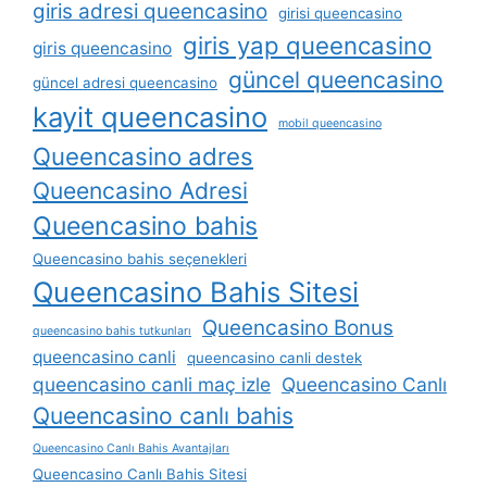
giris adresi queencasino
girisi queencasino
giris yap queencasino
giris queencasino
güncel queencasino
güncel adresi queencasino
kayit queencasino
mobil queencasino
Queencasino adres
Queencasino Adresi
Queencasino bahis
Queencasino bahis seçenekleri
Queencasino Bahis Sitesi
Queencasino Bonus
queencasino bahis tutkunları
queencasino canli
queencasino canli destek
queencasino canli maç izle
Queencasino Canlı
Queencasino canlı bahis
Queencasino Canlı Bahis Avantajları
Queencasino Canlı Bahis Sitesi