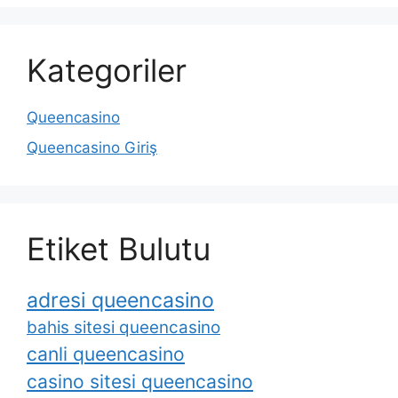
Kategoriler
Queencasino
Queencasino Giriş
Etiket Bulutu
adresi queencasino
bahis sitesi queencasino
canli queencasino
casino sitesi queencasino