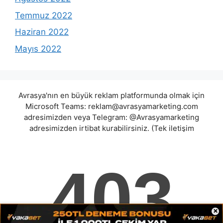
Temmuz 2022
Haziran 2022
Mayıs 2022
Avrasya'nın en büyük reklam platformunda olmak için
Microsoft Teams:
reklam@avrasyamarketing.com
adresimizden veya Telegram: @Avrasyamarketing
adresimizden irtibat kurabilirsiniz. (Tek iletişim
adreslerimiz teams / telegram ve mail adresimizdir.
Harici hiçbir iletişim adresimiz bulunmamaktadır.
Lütfen itibar etmeyiniz.) Türkiye yasalarına göre 7258
sayılı kanun uyarınca yasa dışı bahis oynamanın
cezaları mevcuttur. Şu an bulunduğunuz site hiç bir
şekilde illegal bahis oyunları oynatmıyor ve oynamaya
aracı olmuyordur.
zeowin
|
betcup
|
hayalbahis
|
×
parobet
|
panabahis
|
adacasino
|
casinoziga
|
betmüze