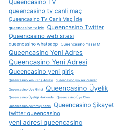
Queencasino TV
queencasino tv canli maç
Queencasino TV Canlı Maç İzle
Queencasino Twitter
queencasino tv izle
Queencasino web sitesi
queencasino whatsapp
Queencasino Yasal Mı
Queencasino Yeni Adres
Queencasino Yeni Adresi
Queencasino yeni giriş
Queencasino Yeni Giriş Adresi
queencasino yüksek oranlar
Queencasino Üyelik
Queencasino Üye Girişi
Queencasino Üyeliği Hakkında
Queencasino Üye Olun
Queencasino Şikayet
Queencasino çevrimiçi bahis
twitter queencasino
yeni adresi queencasino