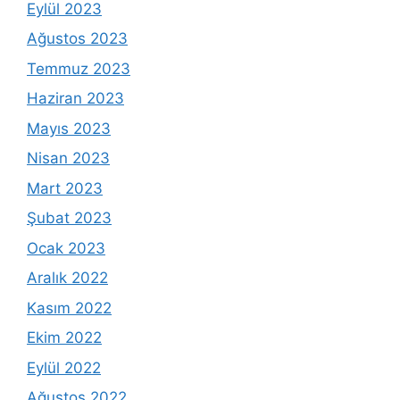
Eylül 2023
Ağustos 2023
Temmuz 2023
Haziran 2023
Mayıs 2023
Nisan 2023
Mart 2023
Şubat 2023
Ocak 2023
Aralık 2022
Kasım 2022
Ekim 2022
Eylül 2022
Ağustos 2022