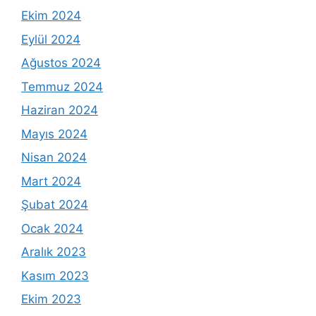
Ekim 2024
Eylül 2024
Ağustos 2024
Temmuz 2024
Haziran 2024
Mayıs 2024
Nisan 2024
Mart 2024
Şubat 2024
Ocak 2024
Aralık 2023
Kasım 2023
Ekim 2023