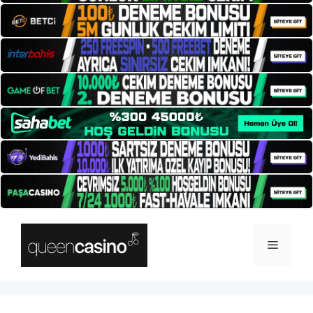
İçeriğe
atla
Menü