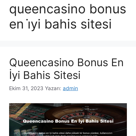
queencasino bonus
en i̇yi bahis sitesi
Queencasino Bonus En
İyi Bahis Sitesi
Ekim 31, 2023
Yazarı:
admin