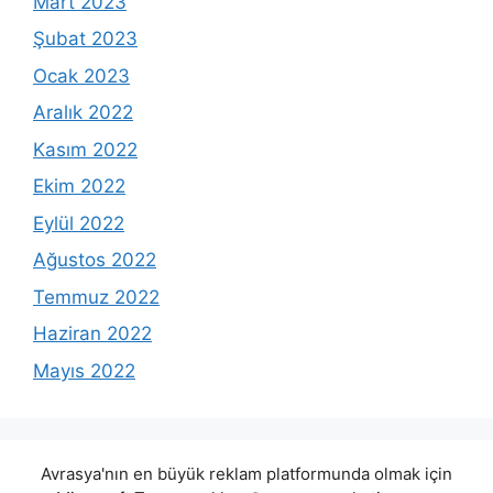
Mart 2023
Şubat 2023
Ocak 2023
Aralık 2022
Kasım 2022
Ekim 2022
Eylül 2022
Ağustos 2022
Temmuz 2022
Haziran 2022
Mayıs 2022
Avrasya'nın en büyük reklam platformunda olmak için