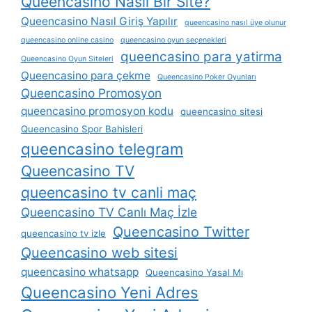
Queencasino Nasıl Bir Site?
Queencasino Nasıl Giriş Yapılır
queencasino nasıl üye olunur
queencasino online casino
queencasino oyun seçenekleri
queencasino para yatirma
Queencasino Oyun Siteleri
Queencasino para çekme
Queencasino Poker Oyunları
Queencasino Promosyon
queencasino promosyon kodu
queencasino sitesi
Queencasino Spor Bahisleri
queencasino telegram
Queencasino TV
queencasino tv canli maç
Queencasino TV Canlı Maç İzle
Queencasino Twitter
queencasino tv izle
Queencasino web sitesi
queencasino whatsapp
Queencasino Yasal Mı
Queencasino Yeni Adres