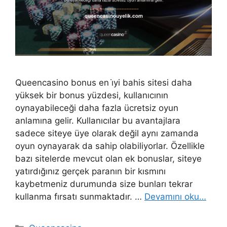
Queencasino bonus en i̇yi bahis sitesi daha
yüksek bir bonus yüzdesi, kullanıcının
oynayabileceği daha fazla ücretsiz oyun
anlamına gelir. Kullanıcılar bu avantajlara
sadece siteye üye olarak değil aynı zamanda
oyun oynayarak da sahip olabiliyorlar. Özellikle
bazı sitelerde mevcut olan ek bonuslar, siteye
yatırdığınız gerçek paranın bir kısmını
kaybetmeniz durumunda size bunları tekrar
kullanma fırsatı sunmaktadır. …
Devamını oku…
Kategoriler