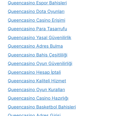
Queencasino Espor Bahisleri
Queencasino Dota Oyunları
Queencasino Casino Erişimi
Queencasino Para Tasarrufu
Queencasino Yasal Güvenilirlik
Queencasino Adres Bulma
Queencasino Bahis Çeşitliliği
Queencasino Oyun Güvenilirliği
Queencasino Hesap İptali
Queencasino Kaliteli Hizmet
Queencasino Oyun Kuralları
Queencasino Casino Hazırlığı
Queencasino Basketbol Bahisleri
Queencasino Adres Girişi