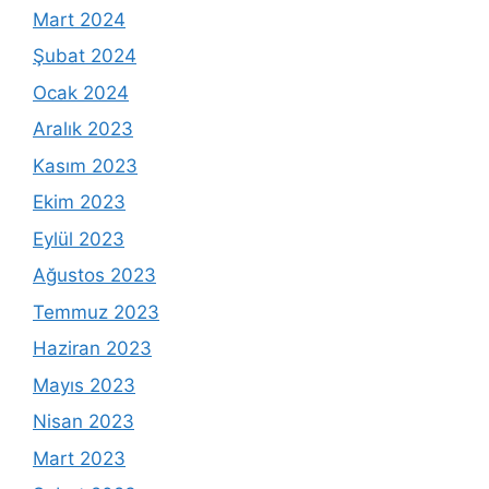
Mart 2024
Şubat 2024
Ocak 2024
Aralık 2023
Kasım 2023
Ekim 2023
Eylül 2023
Ağustos 2023
Temmuz 2023
Haziran 2023
Mayıs 2023
Nisan 2023
Mart 2023