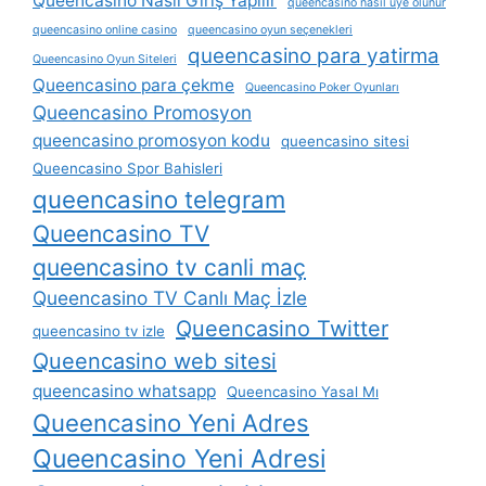
Queencasino Nasıl Giriş Yapılır
queencasino nasıl üye olunur
queencasino online casino
queencasino oyun seçenekleri
queencasino para yatirma
Queencasino Oyun Siteleri
Queencasino para çekme
Queencasino Poker Oyunları
Queencasino Promosyon
queencasino promosyon kodu
queencasino sitesi
Queencasino Spor Bahisleri
queencasino telegram
Queencasino TV
queencasino tv canli maç
Queencasino TV Canlı Maç İzle
Queencasino Twitter
queencasino tv izle
Queencasino web sitesi
queencasino whatsapp
Queencasino Yasal Mı
Queencasino Yeni Adres
Queencasino Yeni Adresi