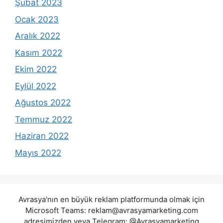
Şubat 2023
Ocak 2023
Aralık 2022
Kasım 2022
Ekim 2022
Eylül 2022
Ağustos 2022
Temmuz 2022
Haziran 2022
Mayıs 2022
Avrasya'nın en büyük reklam platformunda olmak için
Microsoft Teams:
reklam@avrasyamarketing.com
adresimizden veya Telegram: @Avrasyamarketing