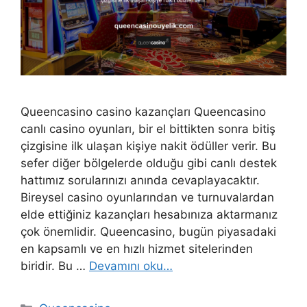
Queencasino casino kazançları Queencasino
canlı casino oyunları, bir el bittikten sonra bitiş
çizgisine ilk ulaşan kişiye nakit ödüller verir. Bu
sefer diğer bölgelerde olduğu gibi canlı destek
hattımız sorularınızı anında cevaplayacaktır.
Bireysel casino oyunlarından ve turnuvalardan
elde ettiğiniz kazançları hesabınıza aktarmanız
çok önemlidir. Queencasino, bugün piyasadaki
en kapsamlı ve en hızlı hizmet sitelerinden
biridir. Bu …
Devamını oku…
Kategoriler