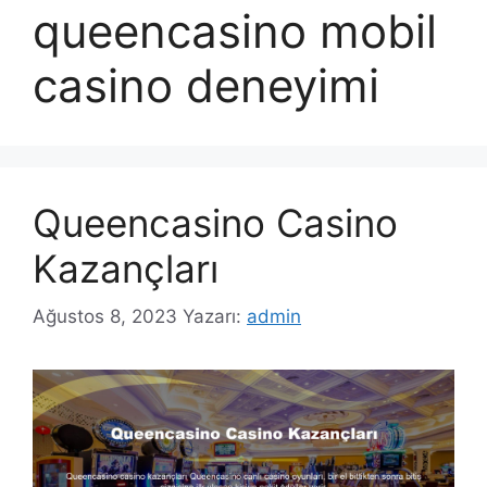
queencasino mobil
casino deneyimi
Queencasino Casino
Kazançları
Ağustos 8, 2023
Yazarı:
admin