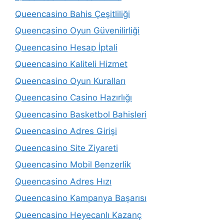
Queencasino Bahis Çeşitliliği
Queencasino Oyun Güvenilirliği
Queencasino Hesap İptali
Queencasino Kaliteli Hizmet
Queencasino Oyun Kuralları
Queencasino Casino Hazırlığı
Queencasino Basketbol Bahisleri
Queencasino Adres Girişi
Queencasino Site Ziyareti
Queencasino Mobil Benzerlik
Queencasino Adres Hızı
Queencasino Kampanya Başarısı
Queencasino Heyecanlı Kazanç