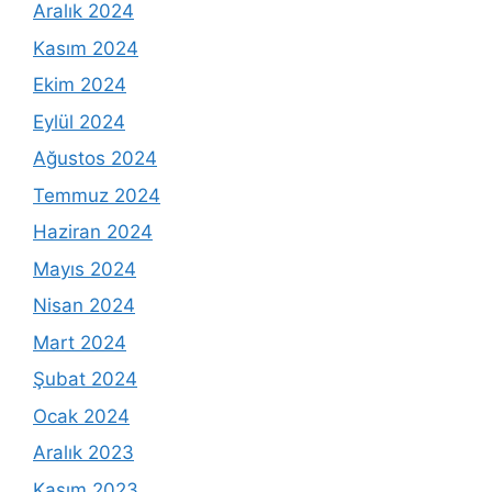
Aralık 2024
Kasım 2024
Ekim 2024
Eylül 2024
Ağustos 2024
Temmuz 2024
Haziran 2024
Mayıs 2024
Nisan 2024
Mart 2024
Şubat 2024
Ocak 2024
Aralık 2023
Kasım 2023