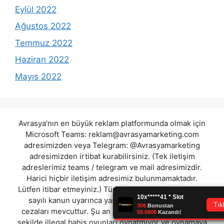
Eylül 2022
Ağustos 2022
Temmuz 2022
Haziran 2022
Mayıs 2022
Avrasya'nın en büyük reklam platformunda olmak için
Microsoft Teams:
reklam@avrasyamarketing.com
adresimizden veya Telegram: @Avrasyamarketing
adresimizden irtibat kurabilirsiniz. (Tek iletişim
adreslerimiz teams / telegram ve mail adresimizdir.
Harici hiçbir iletişim adresimiz bulunmamaktadır.
Lütfen itibar etmeyiniz.) Türkiye yasalarına göre 7258
sayılı kanun uyarınca yasa dışı bahis oynamanın
cezaları mevcuttur. Şu an bulunduğunuz site hiç bir
şekilde illegal bahis oyunları oynatmıyor ve oynamaya