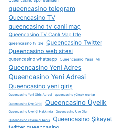
Queencasino Spor Bahisleri
queencasino telegram
Queencasino TV
queencasino tv canli maç
Queencasino TV Canlı Maç İzle
Queencasino Twitter
queencasino tv izle
Queencasino web sitesi
queencasino whatsapp
Queencasino Yasal Mı
Queencasino Yeni Adres
Queencasino Yeni Adresi
Queencasino yeni giriş
Queencasino Yeni Giriş Adresi
queencasino yüksek oranlar
Queencasino Üyelik
Queencasino Üye Girişi
Queencasino Üyeliği Hakkında
Queencasino Üye Olun
Queencasino Şikayet
Queencasino çevrimiçi bahis
twitter queencasino