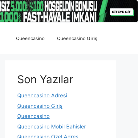
Queencasino
Queencasino Giriş
Son Yazılar
Queencasino Adresi
Queencasino Giriş
Queencasino
Queencasino Mobil Bahisler
Queencasino Özel Adres