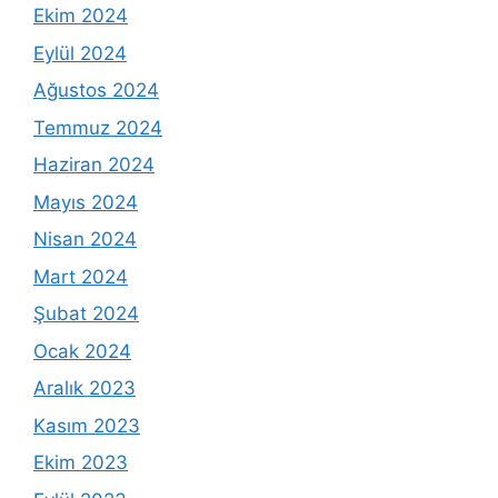
Ekim 2024
Eylül 2024
Ağustos 2024
Temmuz 2024
Haziran 2024
Mayıs 2024
Nisan 2024
Mart 2024
Şubat 2024
Ocak 2024
Aralık 2023
Kasım 2023
Ekim 2023