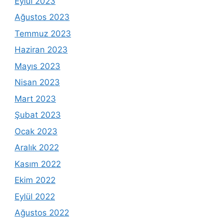
Eylül 2023
Ağustos 2023
Temmuz 2023
Haziran 2023
Mayıs 2023
Nisan 2023
Mart 2023
Şubat 2023
Ocak 2023
Aralık 2022
Kasım 2022
Ekim 2022
Eylül 2022
Ağustos 2022