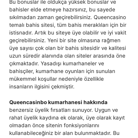
Bu bonuslar ile oldukça yüksek bonuslar ve
bahisler elde etmeye hazırsınız, bu sayede
sıkılmadan zaman geçirebilirsiniz. Queencasino
temalı bahis sitesi, tüm bahis meraklıları için bir
istisnadır. Artık bu siteye üye olabilir ve iyi vakit
geçirebilirsiniz. Yeni bir site olmasına rağmen
üye sayısı çok olan bir bahis sitesidir ve kalitesi
uzun süredir alanında olan siteler arasında öne
çıkmaktadır. Yasadışı kumarhaneler ve
bahisçiler, kumarhane oyunları için sunulan
mükemmel koşullar nedeniyle özellikle
insanların ilgisini çekmiştir.
Queencasinbo kumarhanesi hakkında
benzersiz üyelik fırsatları sunuyor. Uygun ve
rahat üyelik kaydına ek olarak, üye olarak kayıt
olmadan önce sitenin fonksiyonlarını
kullanabileceğiniz bir alan bulunmaktadır. Bu