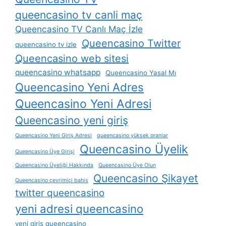
queencasino tv canli maç
Queencasino TV Canlı Maç İzle
Queencasino Twitter
queencasino tv izle
Queencasino web sitesi
queencasino whatsapp
Queencasino Yasal Mı
Queencasino Yeni Adres
Queencasino Yeni Adresi
Queencasino yeni giriş
Queencasino Yeni Giriş Adresi
queencasino yüksek oranlar
Queencasino Üyelik
Queencasino Üye Girişi
Queencasino Üyeliği Hakkında
Queencasino Üye Olun
Queencasino Şikayet
Queencasino çevrimiçi bahis
twitter queencasino
yeni adresi queencasino
yeni giris queencasino