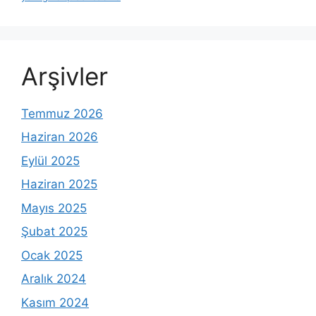
Arşivler
Temmuz 2026
Haziran 2026
Eylül 2025
Haziran 2025
Mayıs 2025
Şubat 2025
Ocak 2025
Aralık 2024
Kasım 2024