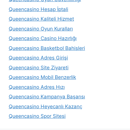
Queencasino Hesap İptali
Queencasino Kaliteli Hizmet
Queencasino Oyun Kuralları
Queencasino Casino Hazırlığı
Queencasino Basketbol Bahisleri
Queencasino Adres Girişi
Queencasino Site Ziyareti
Queencasino Mobil Benzerlik
Queencasino Adres Hızı
Queencasino Kampanya Başarısı
Queencasino Heyecanlı Kazanç
Queencasino Spor Sitesi