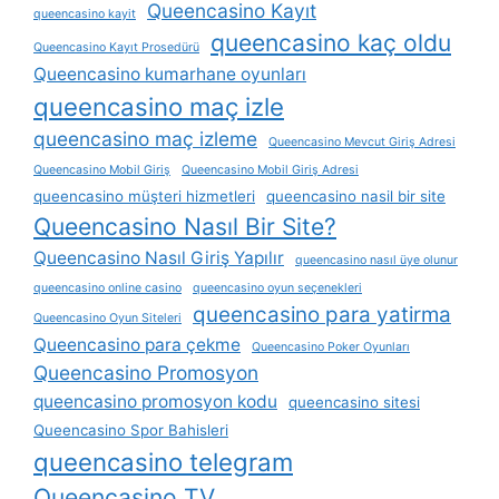
Queencasino Kayıt
queencasino kayit
queencasino kaç oldu
Queencasino Kayıt Prosedürü
Queencasino kumarhane oyunları
queencasino maç izle
queencasino maç izleme
Queencasino Mevcut Giriş Adresi
Queencasino Mobil Giriş
Queencasino Mobil Giriş Adresi
queencasino müşteri hizmetleri
queencasino nasil bir site
Queencasino Nasıl Bir Site?
Queencasino Nasıl Giriş Yapılır
queencasino nasıl üye olunur
queencasino online casino
queencasino oyun seçenekleri
queencasino para yatirma
Queencasino Oyun Siteleri
Queencasino para çekme
Queencasino Poker Oyunları
Queencasino Promosyon
queencasino promosyon kodu
queencasino sitesi
Queencasino Spor Bahisleri
queencasino telegram
Queencasino TV