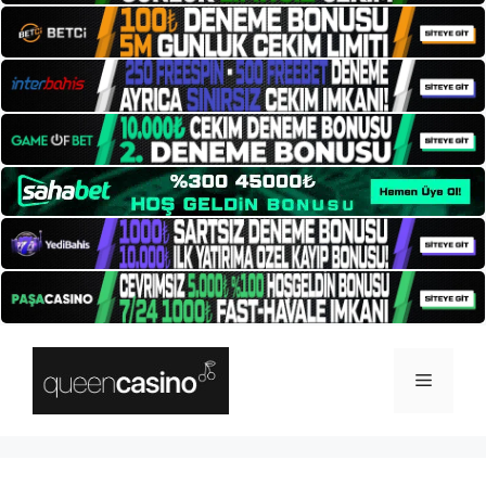
İçeriğe
atla
Menü