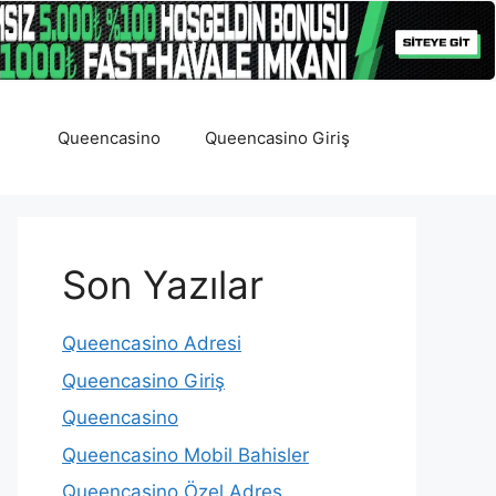
Queencasino
Queencasino Giriş
Son Yazılar
Queencasino Adresi
Queencasino Giriş
Queencasino
Queencasino Mobil Bahisler
Queencasino Özel Adres