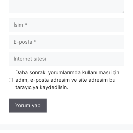
İsim
E-
posta
İnternet
sitesi
Daha sonraki yorumlarımda kullanılması için
adım, e-posta adresim ve site adresim bu
tarayıcıya kaydedilsin.