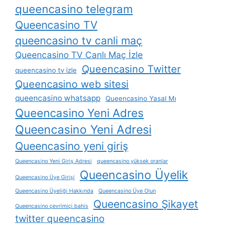
queencasino telegram
Queencasino TV
queencasino tv canli maç
Queencasino TV Canlı Maç İzle
Queencasino Twitter
queencasino tv izle
Queencasino web sitesi
queencasino whatsapp
Queencasino Yasal Mı
Queencasino Yeni Adres
Queencasino Yeni Adresi
Queencasino yeni giriş
Queencasino Yeni Giriş Adresi
queencasino yüksek oranlar
Queencasino Üyelik
Queencasino Üye Girişi
Queencasino Üyeliği Hakkında
Queencasino Üye Olun
Queencasino Şikayet
Queencasino çevrimiçi bahis
twitter queencasino