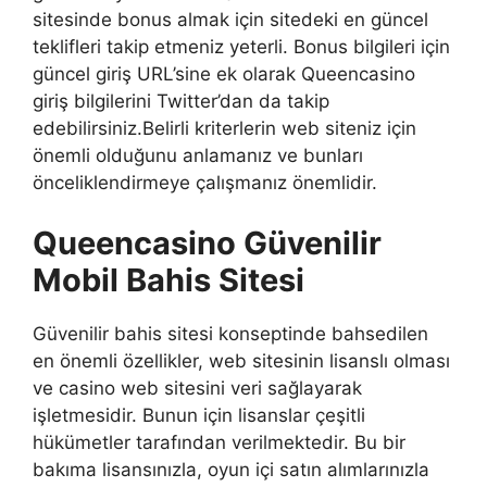
sitesinde bonus almak için sitedeki en güncel
teklifleri takip etmeniz yeterli. Bonus bilgileri için
güncel giriş URL’sine ek olarak Queencasino
giriş bilgilerini Twitter’dan da takip
edebilirsiniz.Belirli kriterlerin web siteniz için
önemli olduğunu anlamanız ve bunları
önceliklendirmeye çalışmanız önemlidir.
Queencasino Güvenilir
Mobil Bahis Sitesi
Güvenilir bahis sitesi konseptinde bahsedilen
en önemli özellikler, web sitesinin lisanslı olması
ve casino web sitesini veri sağlayarak
işletmesidir. Bunun için lisanslar çeşitli
hükümetler tarafından verilmektedir. Bu bir
bakıma lisansınızla, oyun içi satın alımlarınızla