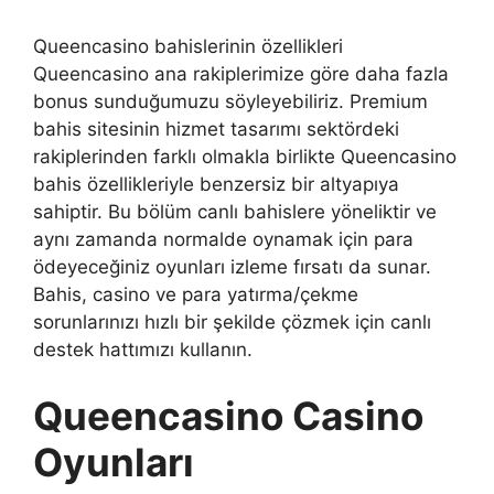
Queencasino bahislerinin özellikleri
Queencasino ana rakiplerimize göre daha fazla
bonus sunduğumuzu söyleyebiliriz. Premium
bahis sitesinin hizmet tasarımı sektördeki
rakiplerinden farklı olmakla birlikte Queencasino
bahis özellikleriyle benzersiz bir altyapıya
sahiptir. Bu bölüm canlı bahislere yöneliktir ve
aynı zamanda normalde oynamak için para
ödeyeceğiniz oyunları izleme fırsatı da sunar.
Bahis, casino ve para yatırma/çekme
sorunlarınızı hızlı bir şekilde çözmek için canlı
destek hattımızı kullanın.
Queencasino Casino
Oyunları