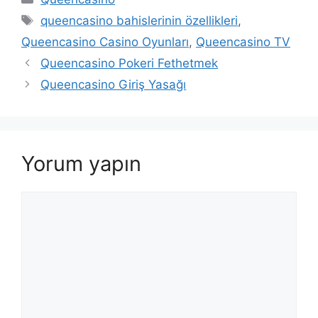
Etiketler
queencasino bahislerinin özellikleri
,
Queencasino Casino Oyunları
,
Queencasino TV
Yazı
Queencasino Pokeri Fethetmek
dolaşımı
Queencasino Giriş Yasağı
Yorum yapın
Yorum