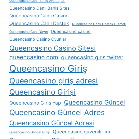
Queencasino Canlı Bahis Avantajları
Queencasino Canlı Bahis Sitesi
Queencasino Canlı Casino
Queencasino Canlı Destek
Queencasino Canlı Destek Hizmeti
Queencasino casino
Queencasino Canlı Yayın
Queencasino Casino Oyunları
Queencasino Casino Sitesi
queencasino com
queencasino giris twitter
Queencasino Giriş
Queencasino giriş adresi
Queencasino Girişi
Queencasino Güncel
Queencasino Giriş Yap
Queencasino Güncel Adres
Queencasino Güncel Adresi
Queencasino güvenilir mi
Queencasino Güncel Giriş