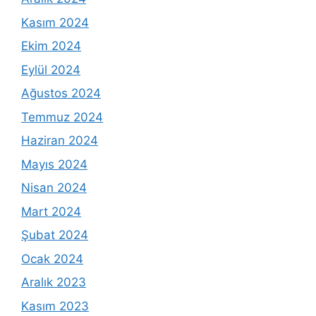
Kasım 2024
Ekim 2024
Eylül 2024
Ağustos 2024
Temmuz 2024
Haziran 2024
Mayıs 2024
Nisan 2024
Mart 2024
Şubat 2024
Ocak 2024
Aralık 2023
Kasım 2023