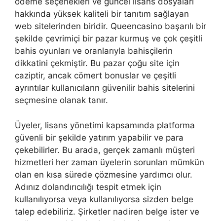
ödeme seçenekleri ve güncel lisans dosyaları
hakkında yüksek kaliteli bir tanıtım sağlayan
web sitelerinden biridir. Queencasino başarılı bir
şekilde çevrimiçi bir pazar kurmuş ve çok çeşitli
bahis oyunları ve oranlarıyla bahisçilerin
dikkatini çekmiştir. Bu pazar çoğu site için
caziptir, ancak cömert bonuslar ve çeşitli
ayrıntılar kullanıcıların güvenilir bahis sitelerini
seçmesine olanak tanır.
Üyeler, lisans yönetimi kapsamında platforma
güvenli bir şekilde yatırım yapabilir ve para
çekebilirler. Bu arada, gerçek zamanlı müşteri
hizmetleri her zaman üyelerin sorunları mümkün
olan en kısa sürede çözmesine yardımcı olur.
Adınız dolandırıcılığı tespit etmek için
kullanılıyorsa veya kullanılıyorsa sizden belge
talep edebiliriz. Şirketler nadiren belge ister ve