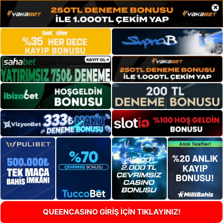
×
QUEENCASINO GİRİŞ İÇİN TIKLAYINIZ!