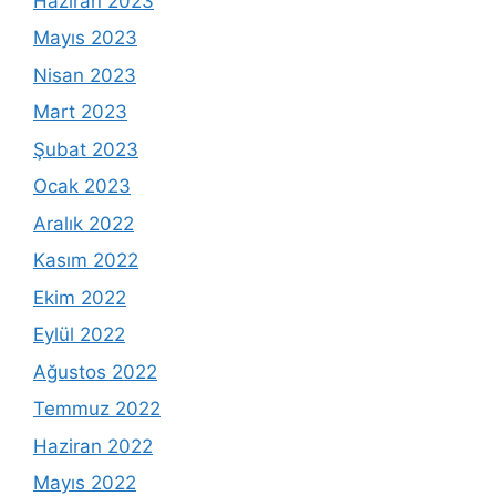
Haziran 2023
Mayıs 2023
Nisan 2023
Mart 2023
Şubat 2023
Ocak 2023
Aralık 2022
Kasım 2022
Ekim 2022
Eylül 2022
Ağustos 2022
Temmuz 2022
Haziran 2022
Mayıs 2022