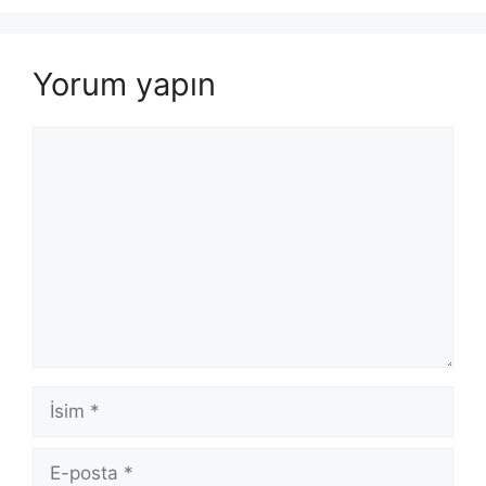
Yorum yapın
Yorum
İsim
E-