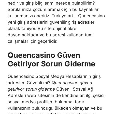
nedir ve giriş bilgilerimi nerede bulabilirim?
Sorularınıza çözüm aramak için bu kaynakları
kullanmanızı öneririz. Türkiye artık Queencasino
yeni giriş adreslerini güvenilir giriş adresleri
olarak tanıyor. Bu site orijinal fikre
dayanmaktadır ve bu adresi kullanan tüm
çalışmalar için geçerlidir.
Queencasino Güven
Getiriyor Sorun Giderme
Queencasino Sosyal Medya Hesaplarının giriş
adresleri Güvenli mi?
Queencasino güven
getiriyor sorun giderme
Güvenli Sosyal Ağ
Adresleri web sitesinin de kendine ait ilgi çekici
sosyal medya profilleri bulunmaktadır.
Kullanıcının bulunduğu ülkeden olmayan ve bu