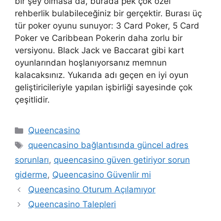
bir şey olmasa da, burada pek çok özel
rehberlik bulabileceğiniz bir gerçektir. Burası üç
tür poker oyunu sunuyor: 3 Card Poker, 5 Card
Poker ve Caribbean Pokerin daha zorlu bir
versiyonu. Black Jack ve Baccarat gibi kart
oyunlarından hoşlanıyorsanız memnun
kalacaksınız. Yukarıda adı geçen en iyi oyun
geliştiricileriyle yapılan işbirliği sayesinde çok
çeşitlidir.
Kategoriler
Queencasino
Etiketler
queencasino bağlantısında güncel adres
sorunları
,
queencasino güven getiriyor sorun
giderme
,
Queencasino Güvenlir mi
Yazı
Queencasino Oturum Açılamıyor
dolaşımı
Queencasino Talepleri