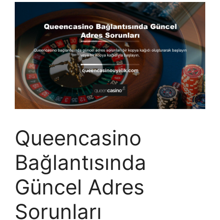
Queencasino
Bağlantısında
Güncel Adres
Sorunları