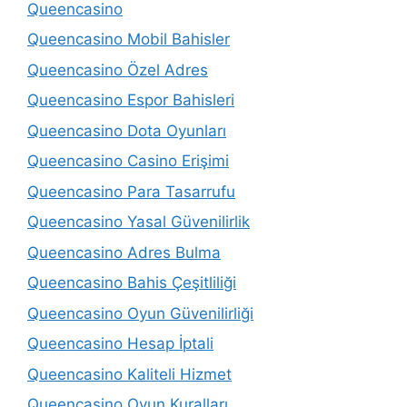
Queencasino
Queencasino Mobil Bahisler
Queencasino Özel Adres
Queencasino Espor Bahisleri
Queencasino Dota Oyunları
Queencasino Casino Erişimi
Queencasino Para Tasarrufu
Queencasino Yasal Güvenilirlik
Queencasino Adres Bulma
Queencasino Bahis Çeşitliliği
Queencasino Oyun Güvenilirliği
Queencasino Hesap İptali
Queencasino Kaliteli Hizmet
Queencasino Oyun Kuralları