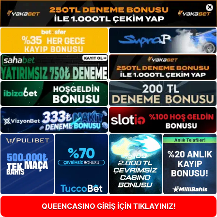
×
QUEENCASINO GİRİŞ İÇİN TIKLAYINIZ!