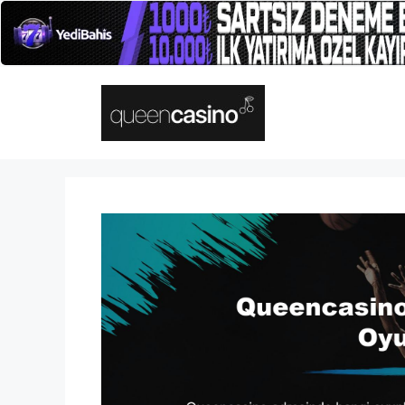
İçeriğe
atla