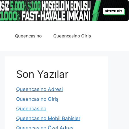
Queencasino
Queencasino Giriş
Son Yazılar
Queencasino Adresi
Queencasino Giriş
Queencasino
Queencasino Mobil Bahisler
Queencasino Özel Adres