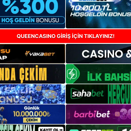
QUEENCASINO GİRİŞ İÇİN TIKLAYINIZ!