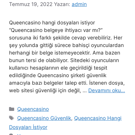
Temmuz 19, 2022
Yazarı:
admin
Queencasino hangi dosyaları istiyor
“Queencasino belgeye ihtiyacı var mı?”
sorusuna iki farklı şekilde cevap verebiliriz. Her
şey yolunda gittiği sürece bahisçi oyunculardan
herhangi bir belge istemeyecektir. Ama bazen
bunun tersi de olabiliyor. Sitedeki oyuncuların
kullanıcı hesaplarının ele geçirildiği tespit
edildiğinde Queencasino şirketi güvenlik
amacıyla bazı belgeler talep etti. İstenen dosya,
web sitesi güvenliği için değil, …
Devamını oku…
Kategoriler
Queencasino
Etiketler
Queencasino Güvenlik
,
Queencasino Hangi
Dosyaları İstiyor