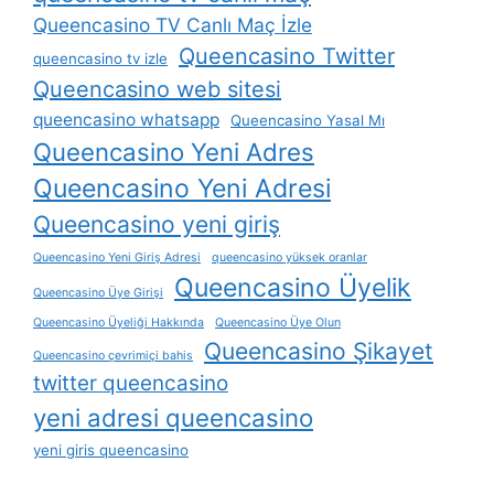
Queencasino TV Canlı Maç İzle
Queencasino Twitter
queencasino tv izle
Queencasino web sitesi
queencasino whatsapp
Queencasino Yasal Mı
Queencasino Yeni Adres
Queencasino Yeni Adresi
Queencasino yeni giriş
Queencasino Yeni Giriş Adresi
queencasino yüksek oranlar
Queencasino Üyelik
Queencasino Üye Girişi
Queencasino Üyeliği Hakkında
Queencasino Üye Olun
Queencasino Şikayet
Queencasino çevrimiçi bahis
twitter queencasino
yeni adresi queencasino
yeni giris queencasino