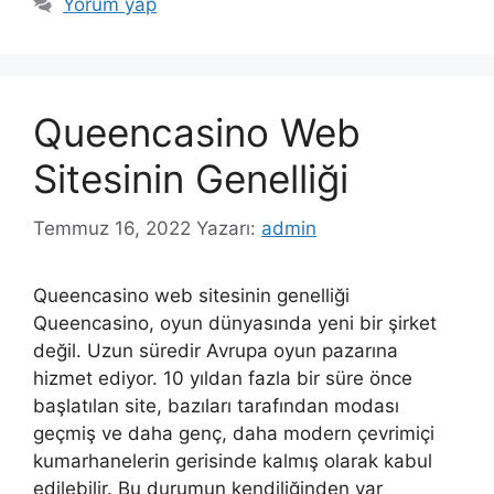
Yorum yap
Queencasino Web
Sitesinin Genelliği
Temmuz 16, 2022
Yazarı:
admin
Queencasino web sitesinin genelliği
Queencasino, oyun dünyasında yeni bir şirket
değil. Uzun süredir Avrupa oyun pazarına
hizmet ediyor. 10 yıldan fazla bir süre önce
başlatılan site, bazıları tarafından modası
geçmiş ve daha genç, daha modern çevrimiçi
kumarhanelerin gerisinde kalmış olarak kabul
edilebilir. Bu durumun kendiliğinden var