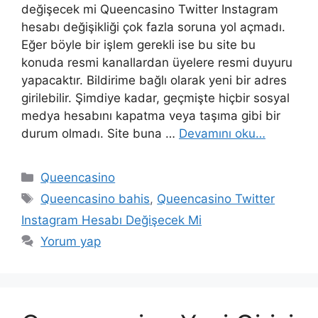
değişecek mi Queencasino Twitter Instagram
hesabı değişikliği çok fazla soruna yol açmadı.
Eğer böyle bir işlem gerekli ise bu site bu
konuda resmi kanallardan üyelere resmi duyuru
yapacaktır. Bildirime bağlı olarak yeni bir adres
girilebilir. Şimdiye kadar, geçmişte hiçbir sosyal
medya hesabını kapatma veya taşıma gibi bir
durum olmadı. Site buna …
Devamını oku…
Kategoriler
Queencasino
Etiketler
Queencasino bahis
,
Queencasino Twitter
Instagram Hesabı Değişecek Mi
Yorum yap