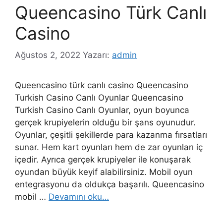
Queencasino Türk Canlı
Casino
Ağustos 2, 2022
Yazarı:
admin
Queencasino türk canlı casino Queencasino
Turkish Casino Canlı Oyunlar Queencasino
Turkish Casino Canlı Oyunlar, oyun boyunca
gerçek krupiyelerin olduğu bir şans oyunudur.
Oyunlar, çeşitli şekillerde para kazanma fırsatları
sunar. Hem kart oyunları hem de zar oyunları iç
içedir. Ayrıca gerçek krupiyeler ile konuşarak
oyundan büyük keyif alabilirsiniz. Mobil oyun
entegrasyonu da oldukça başarılı. Queencasino
mobil …
Devamını oku…