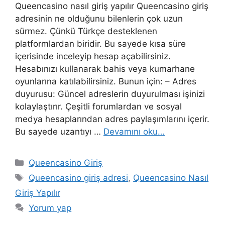
Queencasino nasıl giriş yapılır Queencasino giriş
adresinin ne olduğunu bilenlerin çok uzun
sürmez. Çünkü Türkçe desteklenen
platformlardan biridir. Bu sayede kısa süre
içerisinde inceleyip hesap açabilirsiniz.
Hesabınızı kullanarak bahis veya kumarhane
oyunlarına katılabilirsiniz. Bunun için: – Adres
duyurusu: Güncel adreslerin duyurulması işinizi
kolaylaştırır. Çeşitli forumlardan ve sosyal
medya hesaplarından adres paylaşımlarını içerir.
Bu sayede uzantıyı …
Devamını oku…
Kategoriler
Queencasino Giriş
Etiketler
Queencasino giriş adresi
,
Queencasino Nasıl
Giriş Yapılır
Yorum yap