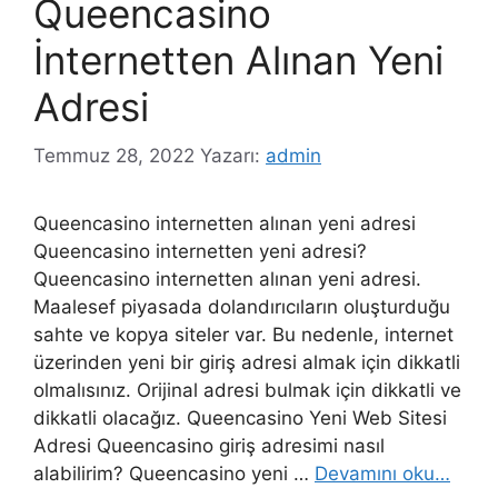
Queencasino
İnternetten Alınan Yeni
Adresi
Temmuz 28, 2022
Yazarı:
admin
Queencasino internetten alınan yeni adresi
Queencasino internetten yeni adresi?
Queencasino internetten alınan yeni adresi.
Maalesef piyasada dolandırıcıların oluşturduğu
sahte ve kopya siteler var. Bu nedenle, internet
üzerinden yeni bir giriş adresi almak için dikkatli
olmalısınız. Orijinal adresi bulmak için dikkatli ve
dikkatli olacağız. Queencasino Yeni Web Sitesi
Adresi Queencasino giriş adresimi nasıl
alabilirim? Queencasino yeni …
Devamını oku…