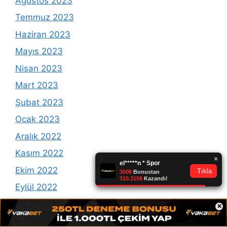
Ağustos 2023
Temmuz 2023
Haziran 2023
Mayıs 2023
Nisan 2023
Mart 2023
Şubat 2023
Ocak 2023
Aralık 2022
Kasım 2022
Ekim 2022
Eylül 2022
Ağustos 2022
×
Temmuz 2022