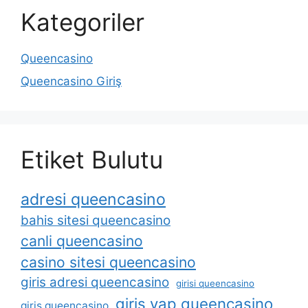
Kategoriler
Queencasino
Queencasino Giriş
Etiket Bulutu
adresi queencasino
bahis sitesi queencasino
canli queencasino
casino sitesi queencasino
giris adresi queencasino
girisi queencasino
giris yap queencasino
giris queencasino