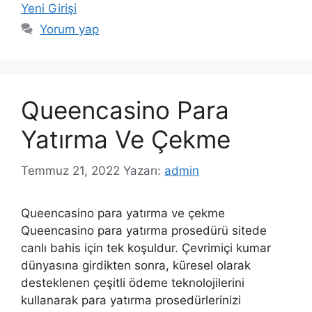
Yeni Girişi
Yorum yap
Queencasino Para
Yatırma Ve Çekme
Temmuz 21, 2022
Yazarı:
admin
Queencasino para yatırma ve çekme
Queencasino para yatırma prosedürü sitede
canlı bahis için tek koşuldur. Çevrimiçi kumar
dünyasına girdikten sonra, küresel olarak
desteklenen çeşitli ödeme teknolojilerini
kullanarak para yatırma prosedürlerinizi