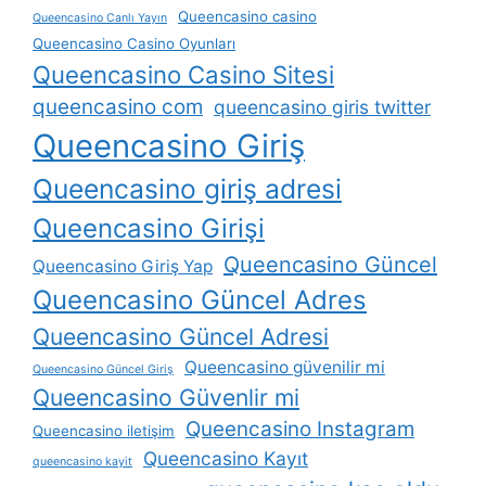
Queencasino casino
Queencasino Canlı Yayın
Queencasino Casino Oyunları
Queencasino Casino Sitesi
queencasino com
queencasino giris twitter
Queencasino Giriş
Queencasino giriş adresi
Queencasino Girişi
Queencasino Güncel
Queencasino Giriş Yap
Queencasino Güncel Adres
Queencasino Güncel Adresi
Queencasino güvenilir mi
Queencasino Güncel Giriş
Queencasino Güvenlir mi
Queencasino Instagram
Queencasino iletişim
Queencasino Kayıt
queencasino kayit