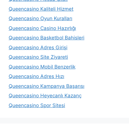
Queencasino Kaliteli Hizmet
Queencasino Oyun Kuralları
Queencasino Casino Hazırlığı
Queencasino Basketbol Bahisleri
Queencasino Adres Girişi
Queencasino Site Ziyareti
Queencasino Mobil Benzerlik
Queencasino Adres Hızı
Queencasino Kampanya Başarısı
Queencasino Heyecanlı Kazanç
Queencasino Spor Sitesi