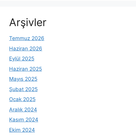
Arşivler
Temmuz 2026
Haziran 2026
Eylül 2025
Haziran 2025
Mayıs 2025
Şubat 2025
Ocak 2025
Aralık 2024
Kasım 2024
Ekim 2024