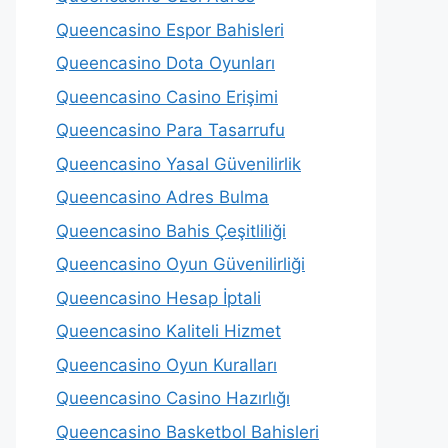
Queencasino Espor Bahisleri
Queencasino Dota Oyunları
Queencasino Casino Erişimi
Queencasino Para Tasarrufu
Queencasino Yasal Güvenilirlik
Queencasino Adres Bulma
Queencasino Bahis Çeşitliliği
Queencasino Oyun Güvenilirliği
Queencasino Hesap İptali
Queencasino Kaliteli Hizmet
Queencasino Oyun Kuralları
Queencasino Casino Hazırlığı
Queencasino Basketbol Bahisleri