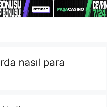
da nasıl para