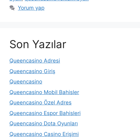
Yorum yap
Son Yazılar
Queencasino Adresi
Queencasino Giriş
Queencasino
Queencasino Mobil Bahisler
Queencasino Özel Adres
Queencasino Espor Bahisleri
Queencasino Dota Oyunları
Queencasino Casino Erişimi