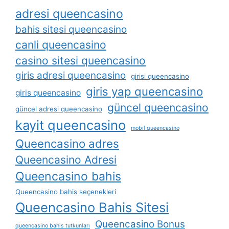
adresi queencasino
bahis sitesi queencasino
canli queencasino
casino sitesi queencasino
giris adresi queencasino
girisi queencasino
giris yap queencasino
giris queencasino
güncel queencasino
güncel adresi queencasino
kayit queencasino
mobil queencasino
Queencasino adres
Queencasino Adresi
Queencasino bahis
Queencasino bahis seçenekleri
Queencasino Bahis Sitesi
Queencasino Bonus
queencasino bahis tutkunları