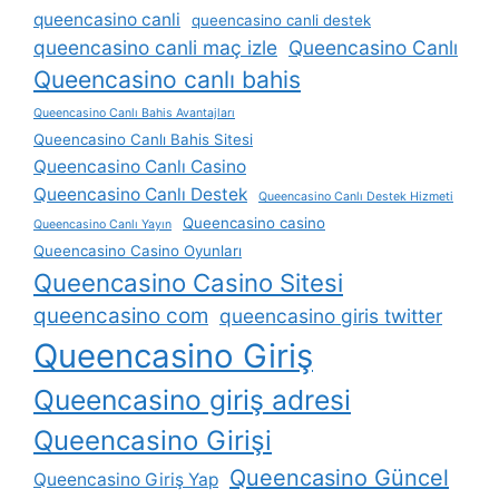
queencasino canli
queencasino canli destek
queencasino canli maç izle
Queencasino Canlı
Queencasino canlı bahis
Queencasino Canlı Bahis Avantajları
Queencasino Canlı Bahis Sitesi
Queencasino Canlı Casino
Queencasino Canlı Destek
Queencasino Canlı Destek Hizmeti
Queencasino casino
Queencasino Canlı Yayın
Queencasino Casino Oyunları
Queencasino Casino Sitesi
queencasino com
queencasino giris twitter
Queencasino Giriş
Queencasino giriş adresi
Queencasino Girişi
Queencasino Güncel
Queencasino Giriş Yap