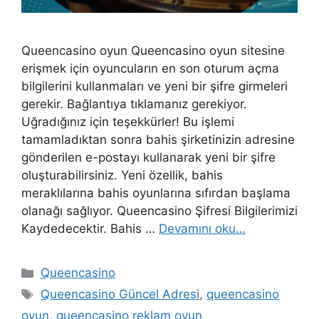
Queencasino oyun Queencasino oyun sitesine
erişmek için oyuncuların en son oturum açma
bilgilerini kullanmaları ve yeni bir şifre girmeleri
gerekir. Bağlantıya tıklamanız gerekiyor.
Uğradığınız için teşekkürler! Bu işlemi
tamamladıktan sonra bahis şirketinizin adresine
gönderilen e-postayı kullanarak yeni bir şifre
oluşturabilirsiniz. Yeni özellik, bahis
meraklılarına bahis oyunlarına sıfırdan başlama
olanağı sağlıyor. Queencasino Şifresi Bilgilerimizi
Kaydedecektir. Bahis …
Devamını oku…
Kategoriler
Queencasino
Etiketler
Queencasino Güncel Adresi
,
queencasino
oyun
,
queencasino reklam oyun