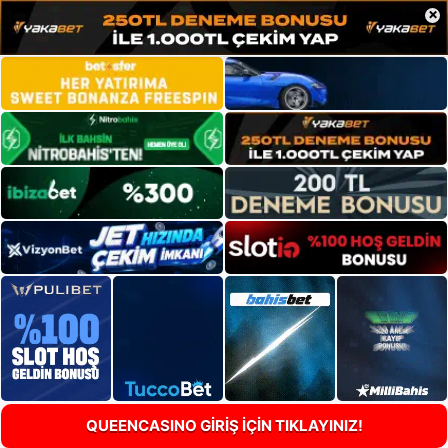
×
QUEENCASINO GİRİŞ İÇİN TIKLAYINIZ!