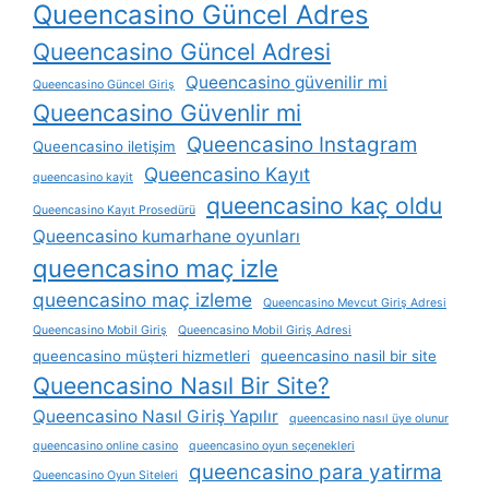
Queencasino Güncel Adres
Queencasino Güncel Adresi
Queencasino güvenilir mi
Queencasino Güncel Giriş
Queencasino Güvenlir mi
Queencasino Instagram
Queencasino iletişim
Queencasino Kayıt
queencasino kayit
queencasino kaç oldu
Queencasino Kayıt Prosedürü
Queencasino kumarhane oyunları
queencasino maç izle
queencasino maç izleme
Queencasino Mevcut Giriş Adresi
Queencasino Mobil Giriş
Queencasino Mobil Giriş Adresi
queencasino müşteri hizmetleri
queencasino nasil bir site
Queencasino Nasıl Bir Site?
Queencasino Nasıl Giriş Yapılır
queencasino nasıl üye olunur
queencasino online casino
queencasino oyun seçenekleri
queencasino para yatirma
Queencasino Oyun Siteleri