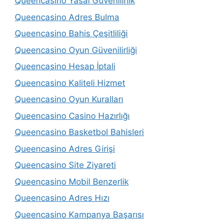
Queencasino Yasal Güvenilirlik
Queencasino Adres Bulma
Queencasino Bahis Çeşitliliği
Queencasino Oyun Güvenilirliği
Queencasino Hesap İptali
Queencasino Kaliteli Hizmet
Queencasino Oyun Kuralları
Queencasino Casino Hazırlığı
Queencasino Basketbol Bahisleri
Queencasino Adres Girişi
Queencasino Site Ziyareti
Queencasino Mobil Benzerlik
Queencasino Adres Hızı
Queencasino Kampanya Başarısı