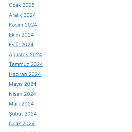
Ocak 2025
Aralık 2024
Kasım 2024
Ekim 2024
Eylül 2024
Ağustos 2024
Temmuz 2024
Haziran 2024
Mayıs 2024
Nisan 2024
Mart 2024
Şubat 2024
Ocak 2024