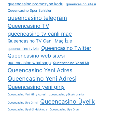
queencasino promosyon kodu
queencasino sitesi
Queencasino Spor Bahisleri
queencasino telegram
Queencasino TV
queencasino tv canli maç
Queencasino TV Canlı Maç İzle
Queencasino Twitter
queencasino tv izle
Queencasino web sitesi
queencasino whatsapp
Queencasino Yasal Mı
Queencasino Yeni Adres
Queencasino Yeni Adresi
Queencasino yeni giriş
Queencasino Yeni Giriş Adresi
queencasino yüksek oranlar
Queencasino Üyelik
Queencasino Üye Girişi
Queencasino Üyeliği Hakkında
Queencasino Üye Olun