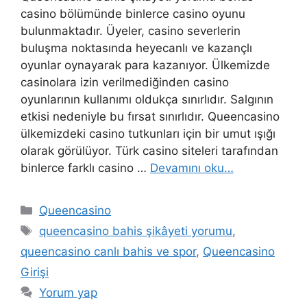
casino bölümünde binlerce casino oyunu
bulunmaktadır. Üyeler, casino severlerin
buluşma noktasında heyecanlı ve kazançlı
oyunlar oynayarak para kazanıyor. Ülkemizde
casinolara izin verilmediğinden casino
oyunlarının kullanımı oldukça sınırlıdır. Salgının
etkisi nedeniyle bu fırsat sınırlıdır. Queencasino
ülkemizdeki casino tutkunları için bir umut ışığı
olarak görülüyor. Türk casino siteleri tarafından
binlerce farklı casino …
Devamını oku…
Kategoriler
Queencasino
Etiketler
queencasino bahis şikâyeti yorumu
,
queencasino canlı bahis ve spor
,
Queencasino
Girişi
Yorum yap