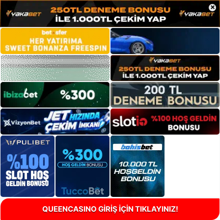
×
QUEENCASINO GİRİŞ İÇİN TIKLAYINIZ!