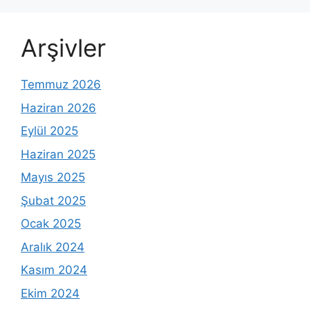
Arşivler
Temmuz 2026
Haziran 2026
Eylül 2025
Haziran 2025
Mayıs 2025
Şubat 2025
Ocak 2025
Aralık 2024
Kasım 2024
Ekim 2024