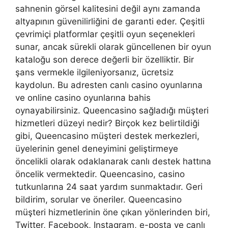
sahnenin görsel kalitesini değil aynı zamanda
altyapının güvenilirliğini de garanti eder. Çeşitli
çevrimiçi platformlar çeşitli oyun seçenekleri
sunar, ancak sürekli olarak güncellenen bir oyun
kataloğu son derece değerli bir özelliktir. Bir
şans vermekle ilgileniyorsanız, ücretsiz
kaydolun. Bu adresten canlı casino oyunlarına
ve online casino oyunlarına bahis
oynayabilirsiniz. Queencasino sağladığı müşteri
hizmetleri düzeyi nedir? Birçok kez belirtildiği
gibi, Queencasino müşteri destek merkezleri,
üyelerinin genel deneyimini geliştirmeye
öncelikli olarak odaklanarak canlı destek hattına
öncelik vermektedir. Queencasino, casino
tutkunlarına 24 saat yardım sunmaktadır. Geri
bildirim, sorular ve öneriler. Queencasino
müşteri hizmetlerinin öne çıkan yönlerinden biri,
Twitter, Facebook, Instagram, e-posta ve canlı