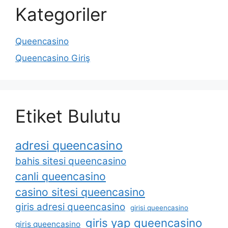
Kategoriler
Queencasino
Queencasino Giriş
Etiket Bulutu
adresi queencasino
bahis sitesi queencasino
canli queencasino
casino sitesi queencasino
giris adresi queencasino
girisi queencasino
giris yap queencasino
giris queencasino