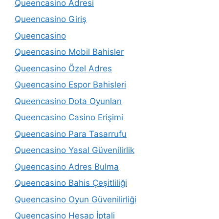
Queencasino Adresi
Queencasino Giriş
Queencasino
Queencasino Mobil Bahisler
Queencasino Özel Adres
Queencasino Espor Bahisleri
Queencasino Dota Oyunları
Queencasino Casino Erişimi
Queencasino Para Tasarrufu
Queencasino Yasal Güvenilirlik
Queencasino Adres Bulma
Queencasino Bahis Çeşitliliği
Queencasino Oyun Güvenilirliği
Queencasino Hesap İptali