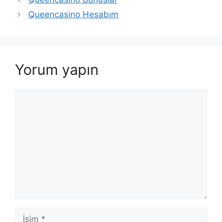
dolaşımı
Queencasino Hesabım
Yorum yapın
Yorum
İsim