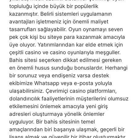
topluluğu içinde büyük bir popülerlik
kazanmıştır. Belirli sistemleri uygulamanın
avantajları işletmeniz için önemli maliyet
tasarrufları sağlayabilir. Oyun oynamayı seven
pek çok kişi bu siteye para kazanmak amacıyla
üye oluyor. Yatırımlarından kar elde etmek için
çeşitli casino ve casino oyunlarıyla meşguller.
Bahis sitesi seçerken dikkat edilmesi gereken
en önemli husus sunduğu bonuslardır. Herhangi
bir sorunuz veya endişeniz varsa destek
ekibimize Whatsapp veya e-posta yoluyla
ulaşabilirsiniz. Çevrimiçi casino platformları,
dolandırıcılık faaliyetlerinin müşterilerini olumsuz
etkilemesini önlemek amacıyla yeni giriş
adresleri oluşturmaya yönelik önlemler
uyguluyor. Bir bahis sitesinin temel
amaçlarından biri başarıya ulaşmak, geçerli bir
lisans almak ve güvenilir bir itibar oluşturmaktır.