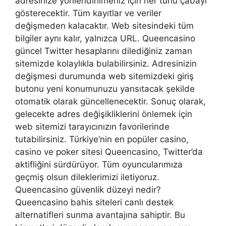
adresinize yönlendirilmeniz için her türlü çabayı
gösterecektir. Tüm kayıtlar ve veriler
değişmeden kalacaktır. Web sitesindeki tüm
bilgiler aynı kalır, yalnızca URL. Queencasino
güncel Twitter hesaplarını dilediğiniz zaman
sitemizde kolaylıkla bulabilirsiniz. Adresinizin
değişmesi durumunda web sitemizdeki giriş
butonu yeni konumunuzu yansıtacak şekilde
otomatik olarak güncellenecektir. Sonuç olarak,
gelecekte adres değişikliklerini önlemek için
web sitemizi tarayıcınızın favorilerinde
tutabilirsiniz. Türkiye’nin en popüler casino,
casino ve poker sitesi Queencasino, Twitter’da
aktifliğini sürdürüyor. Tüm oyuncularımıza
geçmiş olsun dileklerimizi iletiyoruz.
Queencasino güvenlik düzeyi nedir?
Queencasino bahis siteleri canlı destek
alternatifleri sunma avantajına sahiptir. Bu