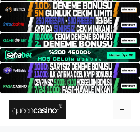
İçeriğe
atla
Menü