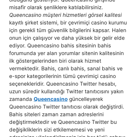
misafir olarak şenliklere katılabilirsiniz.
Queencasino müşteri hizmetleri görsel kalitesi
kayıtlı şirket sistemi, bir çevrimiçi casino kurumu
için gerekli tüm güvenlik bilgilerini kapsar. Halen
onun için çalışıyor ve daha yüksek bir gelir elde
ediyor. Queencasino bahis sitesinin bahis
forumunda yer alan yorumlar sitenin kalitesinin
ilk göstergelerinden biri olarak hizmet
vermektedir. Bahis, canlı bahis, sanal bahis ve
e-spor kategorilerinin tümü çevrimiçi casino
seçenekleridir. Queencasino Twitter hesabı,
uzun süredir kullandığı Twitter tanıtıcısını yakın
zamanda
Queencasino
güncelleyerek
Queencasino Twitter tanıtıcısı olarak değiştirdi.
Bahis siteleri zaman zaman adreslerini
değiştirmektedir ve Queencasino Twitter bu
değişikliklerin sizi etkilememesi ve yeni