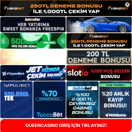
×
QUEENCASINO GİRİŞ İÇİN TIKLAYINIZ!