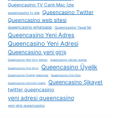
Queencasino TV Canlı Maç İzle
Queencasino Twitter
queencasino tv izle
Queencasino web sitesi
queencasino whatsapp
Queencasino Yasal Mı
Queencasino Yeni Adres
Queencasino Yeni Adresi
Queencasino yeni giriş
Queencasino Yeni Giriş Adresi
queencasino yüksek oranlar
Queencasino Üyelik
Queencasino Üye Girişi
Queencasino Üyeliği Hakkında
Queencasino Üye Olun
Queencasino Şikayet
Queencasino çevrimiçi bahis
twitter queencasino
yeni adresi queencasino
yeni giris queencasino